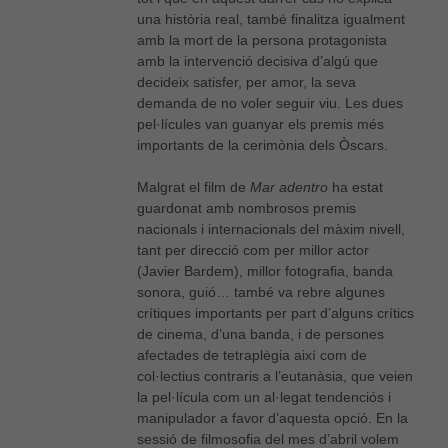
una història real, també finalitza igualment
amb la mort de la persona protagonista
amb la intervenció decisiva d’algú que
decideix satisfer, per amor, la seva
demanda de no voler seguir viu. Les dues
pel·lícules van guanyar els premis més
importants de la cerimònia dels Òscars.
Malgrat el film de
Mar adentro
ha estat
guardonat amb nombrosos premis
nacionals i internacionals del màxim nivell,
tant per direcció com per millor actor
(Javier Bardem), millor fotografia, banda
sonora, guió… també va rebre algunes
crítiques importants per part d’alguns crítics
de cinema, d’una banda, i de persones
afectades de tetraplègia així com de
col·lectius contraris a l’eutanàsia, que veien
la pel·lícula com un al·legat tendenciós i
Necessàries
manipulador a favor d’aquesta opció. En la
Aquestes
sessió de filmosofia del mes d’abril volem
cookies no