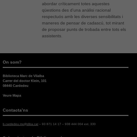
abordar críticament totes aquestes
són
qüestions des d’una anàlisi racional
opcionals,
són
respectuós amb les diverses sensibilitats i
necessàries
maneres de pensar de cadascú, tot mirant
per al bon
de proposar punts de trobada entre tots els
funcionament
assistents.
web.
Estadístiques
On som?
Per a millorar
la nostra web
necessitem
Biblioteca Marc de Vilalba
aquestes
Carrer del doctor Klein, 101
cookies.
08440 Cardedeu
Veure Mapa
Experiència
Contacta’ns
Per tal que el
nostre lloc
web funcioni
b.cardedeu.mv@diba.cat
– 93 871 14 17 – 938 444 004 ext. 330
el millor
possible