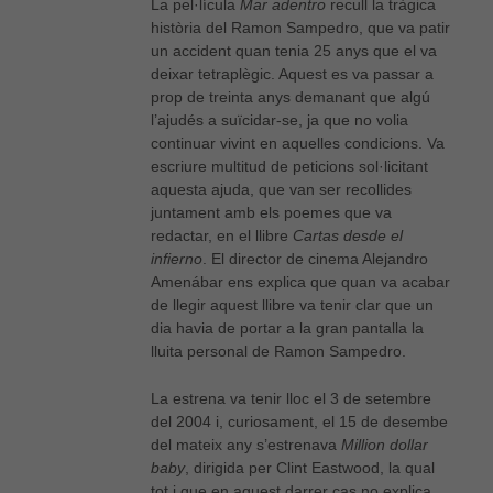
La pel·lícula
Mar adentro
recull la tràgica
història del Ramon Sampedro, que va patir
un accident quan tenia 25 anys que el va
deixar tetraplègic. Aquest es va passar a
prop de treinta anys demanant que algú
l’ajudés a suïcidar-se, ja que no volia
continuar vivint en aquelles condicions. Va
escriure multitud de peticions sol·licitant
aquesta ajuda, que van ser recollides
juntament amb els poemes que va
redactar, en el llibre
Cartas desde el
infierno
. El director de cinema Alejandro
Amenábar ens explica que quan va acabar
de llegir aquest llibre va tenir clar que un
dia havia de portar a la gran pantalla la
lluita personal de Ramon Sampedro.
La estrena va tenir lloc el 3 de setembre
del 2004 i, curiosament, el 15 de desembe
del mateix any s’estrenava
Million dollar
baby
, dirigida per Clint Eastwood, la qual
tot i que en aquest darrer cas no explica