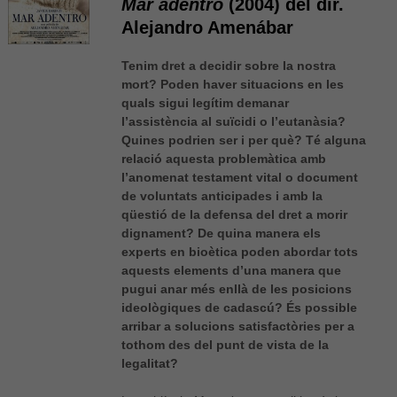
Mar adentro
(2004) del dir.
Alejandro Amenábar
Tenim dret a decidir sobre la nostra
mort? Poden haver situacions en les
quals sigui legítim demanar
l’assistència al suïcidi o l’eutanàsia?
Quines podrien ser i per què? Té alguna
relació aquesta problemàtica amb
l’anomenat testament vital o document
de voluntats anticipades i amb la
qüestió de la defensa del dret a morir
dignament? De quina manera els
experts en bioètica poden abordar tots
aquests elements d’una manera que
pugui anar més enllà de les posicions
ideològiques de cadascú? És possible
arribar a solucions satisfactòries per a
tothom des del punt de vista de la
legalitat?