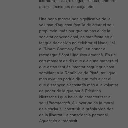
literatura, física, biologia, filosofia, primers
auxilis, tècniques de caça, etc.
Una bona mostra ben significativa de la
voluntat d’aquesta família de crear el seu
propi món, més pur que no pas el de la
societat convencional, es manifesta en el
fet que decideixin no celebrar el Nadal i sí
el “Noam Chomsky Day”, en honor al
reconegut filòsof i lingüista americà. En un
cert moment es diu que d’alguna manera el
que estan fent és intentar seguir quelcom
semblant a la República de Plató, tot i que
més aviat es podria dir que més aviat el
que dissenyen s’acostaria més a la voluntat
de poder de la que parlà Friedrich
Nietzsche i que havia de caracteritzar el
seu
Übermensch
. Allunyar-se de la moral
dels esclaus i construir la pròpia vida des
de la llibertat i la consciència personal.
Aquest és el propòsit.