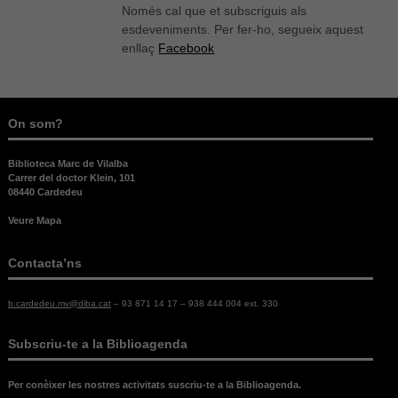
aquestes
Només cal que et subscriguis als
cookies.
esdeveniments. Per fer-ho, segueix aquest
enllaç
Facebook
Experiència
Per tal que el
nostre lloc
On som?
web funcioni
el millor
possible
Biblioteca Marc de Vilalba
durant la
Carrer del doctor Klein, 101
08440 Cardedeu
vostra visita.
Si rebutges
Veure Mapa
aquestes
cookies,
alguna
Contacta’ns
funcionalitat
desapareixerà
b.cardedeu.mv@diba.cat
– 93 871 14 17 – 938 444 004 ext. 330
del lloc web.
Subscriu-te a la Biblioagenda
Per conèixer les nostres activitats suscriu-te a la Biblioagenda.