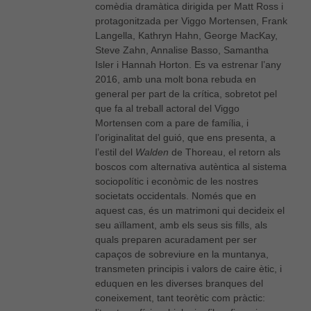
comèdia dramàtica dirigida per Matt Ross i
protagonitzada per Viggo Mortensen, Frank
Langella, Kathryn Hahn, George MacKay,
Steve Zahn, Annalise Basso, Samantha
Isler i Hannah Horton. Es va estrenar l’any
2016, amb una molt bona rebuda en
general per part de la crítica, sobretot pel
que fa al treball actoral del Viggo
Mortensen com a pare de família, i
l’originalitat del guió, que ens presenta, a
l’estil del
Walden
de Thoreau, el retorn als
boscos com alternativa autèntica al sistema
sociopolític i econòmic de les nostres
societats occidentals. Només que en
aquest cas, és un matrimoni qui decideix el
seu aïllament, amb els seus sis fills, als
quals preparen acuradament per ser
capaços de sobreviure en la muntanya,
transmeten principis i valors de caire ètic, i
eduquen en les diverses branques del
coneixement, tant teorètic com pràctic: