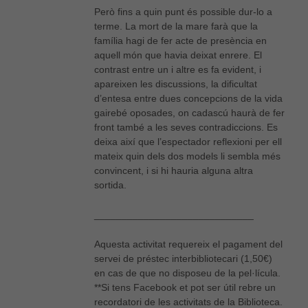
Però fins a quin punt és possible dur-lo a
terme. La mort de la mare farà que la
família hagi de fer acte de presència en
aquell món que havia deixat enrere. El
contrast entre un i altre es fa evident, i
apareixen les discussions, la dificultat
d’entesa entre dues concepcions de la vida
Necessàries
gairebé oposades, on cadascú haurà de fer
Aquestes
front també a les seves contradiccions. Es
cookies no
deixa així que l’espectador reflexioni per ell
són
opcionals,
mateix quin dels dos models li sembla més
són
convincent, i si hi hauria alguna altra
necessàries
sortida.
per al bon
funcionament
_____________________________
web.
Aquesta activitat requereix el pagament del
servei de préstec interbibliotecari (1,50€)
Estadístiques
en cas de que no disposeu de la pel·lícula.
Per a millorar
**Si tens Facebook et pot ser útil rebre un
la nostra web
necessitem
recordatori de les activitats de la Biblioteca.