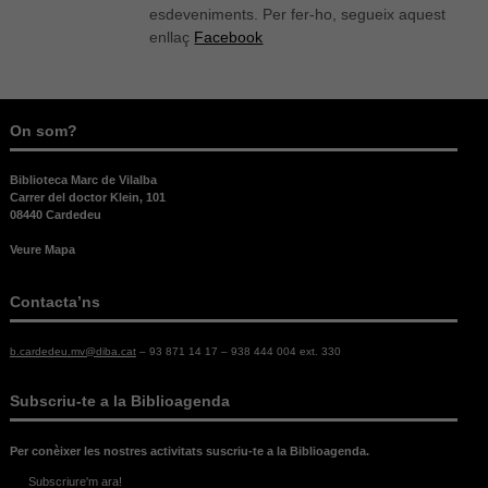
esdeveniments. Per fer-ho, segueix aquest
cookies.
enllaç
Facebook
Experiència
Per tal que el
nostre lloc
On som?
web funcioni
el millor
Biblioteca Marc de Vilalba
possible
Carrer del doctor Klein, 101
durant la
08440 Cardedeu
vostra visita.
Si rebutges
Veure Mapa
aquestes
cookies,
Contacta’ns
alguna
funcionalitat
desapareixerà
b.cardedeu.mv@diba.cat
– 93 871 14 17 – 938 444 004 ext. 330
del lloc web.
Subscriu-te a la Biblioagenda
Per conèixer les nostres activitats suscriu-te a la Biblioagenda.
Subscriure'm ara!