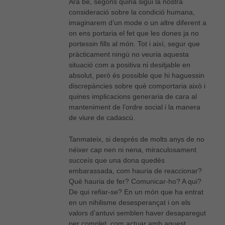
Ara bé, segons quina sigui la nostra
consideració sobre la condició humana,
imaginarem d’un mode o un altre diferent a
on ens portaria el fet que les dones ja no
portessin fills al món. Tot i així, segur que
pràcticament ningú no veuria aquesta
situació com a positiva ni desitjable en
absolut, però és possible que hi haguessin
discrepàncies sobre què comportaria això i
quines implicacions generaria de cara al
manteniment de l’ordre social i la manera
de viure de cadascú.
Tanmateix, si després de molts anys de no
néixer cap nen ni nena, miraculosament
succeís que una dona quedés
embarassada, com hauria de reaccionar?
Què hauria de fer? Comunicar-ho? A qui?
De qui refiar-se? En un món que ha entrat
en un nihilisme desesperançat i on els
valors d’antuvi semblen haver desaparegut
per complet, com actuar amb aquest