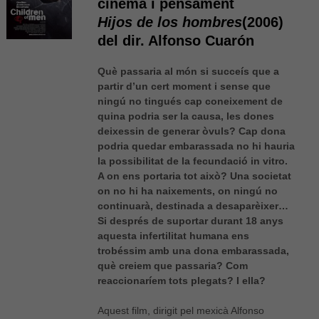
cinema i pensament
Hijos de los hombres
(2006)
del dir. Alfonso Cuarón
Què passaria al món si succeís que a
partir d’un cert moment i sense que
ningú no tingués cap coneixement de
quina podria ser la causa, les dones
deixessin de generar òvuls? Cap dona
podria quedar embarassada no hi hauria
la possibilitat de la fecundació in vitro.
A on ens portaria tot això? Una societat
on no hi ha naixements, on ningú no
continuarà, destinada a desaparèixer…
Si després de suportar durant 18 anys
aquesta infertilitat humana ens
trobéssim amb una dona embarassada,
què creiem que passaria? Com
reaccionaríem tots plegats? I ella?
Aquest film, dirigit pel mexicà Alfonso