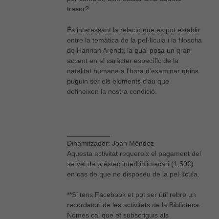
tresor?
És interessant la relació que es pot establir
entre la temàtica de la pel·lícula i la filosofia
de Hannah Arendt, la qual posa un gran
accent en el caràcter específic de la
Necessàries
natalitat humana a l’hora d’examinar quins
Aquestes
puguin ser els elements clau que
cookies no
defineixen la nostra condició.
són
opcionals,
són
necessàries
per al bon
___________
funcionament
Dinamitzador: Joan Méndez
web.
Aquesta activitat requereix el pagament del
servei de préstec interbibliotecari (1,50€)
en cas de que no disposeu de la pel·lícula.
Estadístiques
Per a millorar
**Si tens Facebook et pot ser útil rebre un
la nostra web
recordatori de les activitats de la Biblioteca.
necessitem
Només cal que et subscriguis als
aquestes