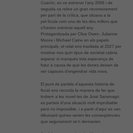
Cuarón, es va estrenar l’any 2006 i de
seguida va rebre un gran reconeixement
per part de la crítica, que situava a la
pel·lícula com una de les deu millors que
s’havien estrenat aquell any.
Protagonitzada per Clive Owen, Julianne
Moore i Michael Caine en els papels
principals, el relat ens trasllada al 2027 per
mostrar-nos quin tipus de societat cabria
esperar si manqués tota esperança de
futur a causa de què les dones deixen de
ser capaces d’engendrar vida nova.
El punt de partida d’aquesta història de
ficció ens recorda la manera de fer que
trobem a les novel·les de José Saramago:
es parteix d’una situació molt improbable
però no impossible, i a partir d’aquí es van
dibuixant quines serien les conseqüències
que segurament se’n derivarien.