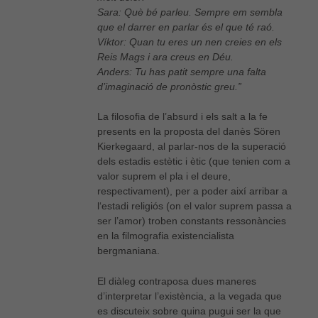
Sara: Què bé parleu. Sempre em sembla
que el darrer en parlar és el que té raó.
Víktor: Quan tu eres un nen creies en els
Reis Mags i ara creus en Déu.
Anders: Tu has patit sempre una falta
d’imaginació de pronòstic greu.”
La filosofia de l’absurd i els salt a la fe
presents en la proposta del danès Sören
Kierkegaard, al parlar-nos de la superació
dels estadis estètic i ètic (que tenien com a
valor suprem el pla i el deure,
respectivament), per a poder així arribar a
l‘estadi religiós (on el valor suprem passa a
ser l’amor) troben constants ressonàncies
en la filmografia existencialista
bergmaniana.
El diàleg contraposa dues maneres
d’interpretar l’existència, a la vegada que
es discuteix sobre quina pugui ser la que