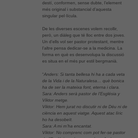
destí, conformen, sense dubte, l’element
més original i substancial d’aquesta
singular pel·lícula.
De les diverses escenes volem recollir,
però, un diàleg que té lloc entre dos joves.
Un d’ells vol ser pastor protestant, mentre
l’altre pensa dedicar-se a la medicina. La
forma en què es desenvolupa la discussió
es situa en el més pur estil bergmanià.
“
Anders: Si tanta bellesa hi ha a cada veta
de la Vida i de la Naturalesa… què bonica
ha de ser la mateixa font, eterna i clara.
Sara: Anders serà pastor de l’Església y
Víktor metge.
Víktor: Hem jurat no discutir ni de Déu ni de
ciència en aquest viatge. Aquest atac líric
ho ha desobeït.
Sara: A mi m’ha encantat.
Víktor: No comprenc com pot fer-se pastor