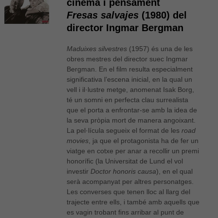
cinema i pensament
Fresas salvajes
(1980) del
director Ingmar Bergman
Maduixes silvestres
(1957) és una de les
obres mestres del director suec Ingmar
Bergman. En el film resulta especialment
significativa l’escena inicial, en la qual un
vell i il·lustre metge, anomenat Isak Borg,
té un somni en perfecta clau surrealista
que el porta a enfrontar-se amb la idea de
la seva pròpia mort de manera angoixant.
La pel·lícula segueix el format de les
road
movies
, ja que el protagonista ha de fer un
viatge en cotxe per anar a recollir un premi
honorífic (la Universitat de Lund el vol
investir
Doctor honoris causa
), en el qual
serà acompanyat per altres personatges.
Les converses que tenen lloc al llarg del
trajecte entre ells, i també amb aquells que
es vagin trobant fins arribar al punt de