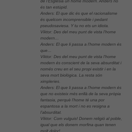
de l’Església un home modern. Anders no
és tan estúpid.
Anders: El que dic és que el racionalisme
és quelcom incomprensible i pedant
pseudosaviesa. Y tu no ets un idiota.
Víktor: Des del meu punt de vista l’home
modern…
Anders: El que li passa a l’home modern és
que…
Víktor: Des del meu punt de vista l’home
modern és conscient de la seva absurditat i
només creu en el seu propi existir i en la
seva mort biològica. La resta són
ximpleries.
Anders: El que li passa a l’home modern és
que no existeix més enllà de la seva pròpia
fantasia, perquè l’home té una por
espantosa a la mort i no es resigna a
l’absurditat.
Víktor: Com vulguis! Donem religió al poble,
igual que els donem morfina quan tenen
molt dolor!