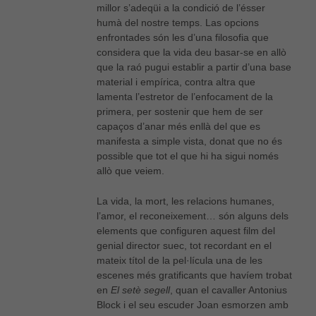
millor s’adeqüi a la condició de l’ésser
humà del nostre temps. Las opcions
enfrontades són les d’una filosofia que
Necessàries
considera que la vida deu basar-se en allò
Aquestes
que la raó pugui establir a partir d’una base
cookies no
material i empírica, contra altra que
són
opcionals,
lamenta l’estretor de l’enfocament de la
són
primera, per sostenir que hem de ser
necessàries
capaços d’anar més enllà del que es
per al bon
manifesta a simple vista, donat que no és
funcionament
possible que tot el que hi ha sigui només
web.
allò que veiem.
La vida, la mort, les relacions humanes,
Estadístiques
l’amor, el reconeixement… són alguns dels
Per a millorar
elements que configuren aquest film del
la nostra web
necessitem
genial director suec, tot recordant en el
aquestes
mateix títol de la pel·lícula una de les
cookies.
escenes més gratificants que havíem trobat
en
El setè segell
, quan el cavaller Antonius
Block i el seu escuder Joan esmorzen amb