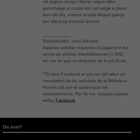
Experiència
els joglars Josep i Maria i algun altre
Per tal que el
personatge al costat del carruatge a plena
nostre lloc
llum del dia, mentre el petit Miquel gateja
web funcioni
per allà prop tranquil·lament.
el millor
possible
___________
durant la
vostra visita.
Dinamitzador: Joan Méndez
Si rebutges
Aquesta activitat requereix el pagament del
aquestes
servei de préstec interbibliotecari (1,50€)
cookies,
en cas de que no disposeu de la pel·lícula.
alguna
funcionalitat
desapareixerà
**Si tens Facebook et pot ser útil rebre un
del lloc web.
recordatori de les activitats de la Biblioteca.
Només cal que et subscriguis als
esdeveniments. Per fer-ho, segueix aquest
enllaç
Facebook
On som?