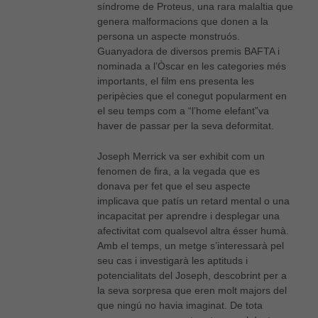
síndrome de Proteus, una rara malaltia que
genera malformacions que donen a la
persona un aspecte monstruós.
Guanyadora de diversos premis BAFTA i
nominada a l’Òscar en les categories més
importants, el film ens presenta les
peripècies que el conegut popularment en
el seu temps com a “l’home elefant”va
haver de passar per la seva deformitat.
Joseph Merrick va ser exhibit com un
fenomen de fira, a la vegada que es
donava per fet que el seu aspecte
implicava que patís un retard mental o una
incapacitat per aprendre i desplegar una
afectivitat com qualsevol altra ésser humà.
Amb el temps, un metge s’interessarà pel
seu cas i investigarà les aptituds i
potencialitats del Joseph, descobrint per a
la seva sorpresa que eren molt majors del
que ningú no havia imaginat. De tota