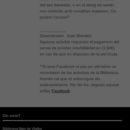
del seu benestar, o en el desig de sentir-
nos contents amb nosaltres mateixos. On
posem l’accent?
Necessàries
Aquestes
cookies no
___________
són
Dinamitzador: Joan Méndez
opcionals,
Aquesta activitat requereix el pagament del
són
servei de préstec interbibliotecari (1,50€)
necessàries
en cas de que no disposeu de la pel·lícula.
per al bon
funcionament
web.
**Si tens Facebook et pot ser útil rebre un
recordatori de les activitats de la Biblioteca.
Només cal que et subscriguis als
Estadístiques
esdeveniments. Per fer-ho, segueix aquest
Per a millorar
enllaç
Facebook
la nostra web
necessitem
aquestes
cookies.
On som?
Biblioteca Marc de Vilalba
Experiència