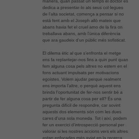
manera, quan passat un temps el doctor es
dedica a presentar-lo als seus col·legues
de l’alta societat, comença a pensar si no
està fent amb el Joseph allò mateix que
abans havia fet el cruel amo de la fira on
treballava abans, amb l’única diferència
que ara gaudeix d’un públic més sofisticat.
El dilema ètic al que s’enfronta el metge
ens fa replantejar-nos fins a quin punt quan
fem alguna cosa pels altres no estem en el
fons actuant impulsats per motivacions
egoistes. Volem ajudar perquè realment
ens importa l’altre, o perquè aquest ens
brinda l’oportunitat de fer-nos sentir bé a
partir de fer alguna cosa per ell? És una
pregunta difícil de respondre, car sovint
aquests dos elements són com les dues
cares d’una sola moneda. Tot i així, podem
fer un exercici d’introspecció personal per
valorar si les nostres accions vers els altres
estan enfocades més aviat en la recerca