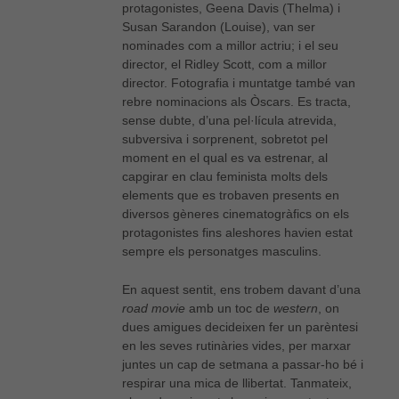
protagonistes, Geena Davis (Thelma) i
Susan Sarandon (Louise), van ser
nominades com a millor actriu; i el seu
director, el Ridley Scott, com a millor
director. Fotografia i muntatge també van
rebre nominacions als Òscars. Es tracta,
sense dubte, d’una pel·lícula atrevida,
subversiva i sorprenent, sobretot pel
moment en el qual es va estrenar, al
capgirar en clau feminista molts dels
elements que es trobaven presents en
diversos gèneres cinematogràfics on els
protagonistes fins aleshores havien estat
sempre els personatges masculins.
En aquest sentit, ens trobem davant d’una
road movie
amb un toc de
western
, on
dues amigues decideixen fer un parèntesi
en les seves rutinàries vides, per marxar
juntes un cap de setmana a passar-ho bé i
respirar una mica de llibertat. Tanmateix,