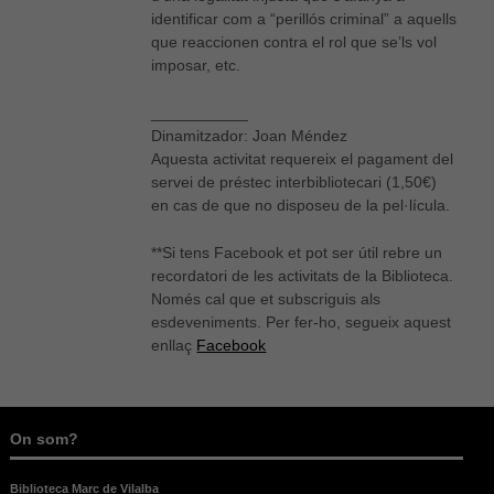
identificar com a “perillós criminal” a aquells
que reaccionen contra el rol que se’ls vol
imposar, etc.
Necessàries
Aquestes
cookies no
___________
són
Dinamitzador: Joan Méndez
opcionals,
Aquesta activitat requereix el pagament del
són
servei de préstec interbibliotecari (1,50€)
necessàries
en cas de que no disposeu de la pel·lícula.
per al bon
funcionament
web.
**Si tens Facebook et pot ser útil rebre un
recordatori de les activitats de la Biblioteca.
Només cal que et subscriguis als
Estadístiques
esdeveniments. Per fer-ho, segueix aquest
Per a millorar
enllaç
Facebook
la nostra web
necessitem
aquestes
cookies.
On som?
Biblioteca Marc de Vilalba
Experiència