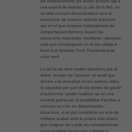
els esdeveniments les aniran portant cap a
una espiral de delictes (a ulls de la llei), on
un dels comuns denominadors serà el
reaccionar de manera violenta (trencant
així el rol que s’espera habitualment del
comportament femení) davant les
actuacions masclistes, insultants i abusives
amb què ensopegaran en el seu viatge a
bord d’un fantàstic
Ford Thunderbird
de
color verd.
La pel·lícula obre moltes qüestions per al
debat: el valor de l’amistat i el sentit que
donem a la sexualitat en les nostres vides,
la capacitat per part de les dones de gaudir
d’autonomia i poder realitzar-se en una
societat patriarcal, la possibilitat d’arribar a
cometre un crim en determinades
situacions, si es pot considerar un acte de
noblesa acabar amb la pròpia vida abans
que resignar-se a patir les conseqüències
d’una legalitat injusta que s’afanya a