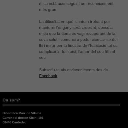
mica està aconseguint un reconeixement
més gran.
Necessàries
Aquestes
cookies no
La dificultat en què s’aniran trobant per
són
mantenir l’engany serà creixent, doncs a
opcionals,
mida que la dona es vagi recuperant de la
són
seva salut i comenci a poder aixecar-se del
necessàries
llit i mirar per la finestra de l’habitació tot es
per al bon
complicarà. Tot i així, l’amor del seu fill i el
funcionament
web.
seu
Subscriu-te als esdeveniments des de
Estadístiques
Facebook
Per a millorar
la nostra web
necessitem
aquestes
On som?
cookies.
Biblioteca Marc de Vilalba
Carrer del doctor Klein, 101
Experiència
08440 Cardedeu
Per tal que el