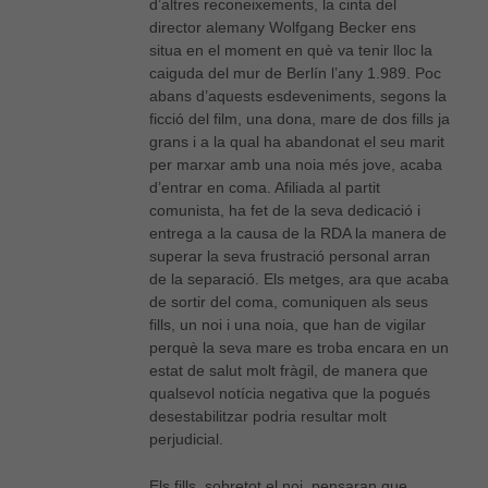
d’altres reconeixements, la cinta del
director alemany Wolfgang Becker ens
situa en el moment en què va tenir lloc la
caiguda del mur de Berlín l’any 1.989. Poc
abans d’aquests esdeveniments, segons la
ficció del film, una dona, mare de dos fills ja
grans i a la qual ha abandonat el seu marit
per marxar amb una noia més jove, acaba
d’entrar en coma. Afiliada al partit
comunista, ha fet de la seva dedicació i
entrega a la causa de la RDA la manera de
superar la seva frustració personal arran
de la separació. Els metges, ara que acaba
de sortir del coma, comuniquen als seus
fills, un noi i una noia, que han de vigilar
perquè la seva mare es troba encara en un
estat de salut molt fràgil, de manera que
qualsevol notícia negativa que la pogués
desestabilitzar podria resultar molt
perjudicial.
Els fills, sobretot el noi, pensaran que,