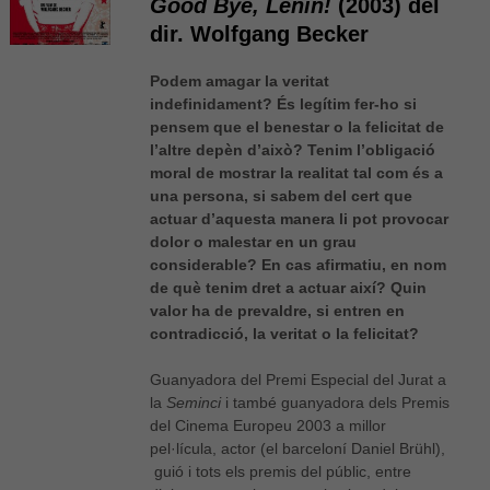
Good Bye, Lenin!
(2003) del
dir. Wolfgang Becker
Podem amagar la veritat
indefinidament? És legítim fer-ho si
pensem que el benestar o la felicitat de
l’altre depèn d’això? Tenim l’obligació
moral de mostrar la realitat tal com és a
una persona, si sabem del cert que
actuar d’aquesta manera li pot provocar
dolor o malestar en un grau
considerable? En cas afirmatiu, en nom
de què tenim dret a actuar així? Quin
valor ha de prevaldre, si entren en
contradicció, la veritat o la felicitat?
Guanyadora del Premi Especial del Jurat a
la
Seminci
i també guanyadora dels Premis
del Cinema Europeu 2003 a millor
pel·lícula, actor (el barceloní Daniel Brühl),
guió i tots els premis del públic, entre