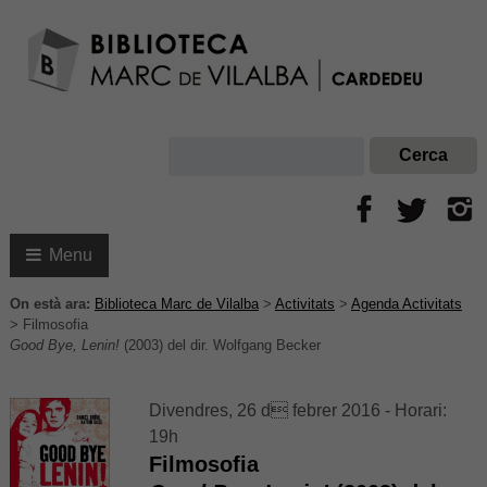
Menu
On està ara:
Biblioteca Marc de Vilalba
>
Activitats
>
Agenda Activitats
>
Filmosofia
Good Bye, Lenin!
(2003) del dir. Wolfgang Becker
Divendres, 26 d febrer 2016 - Horari:
19h
Filmosofia