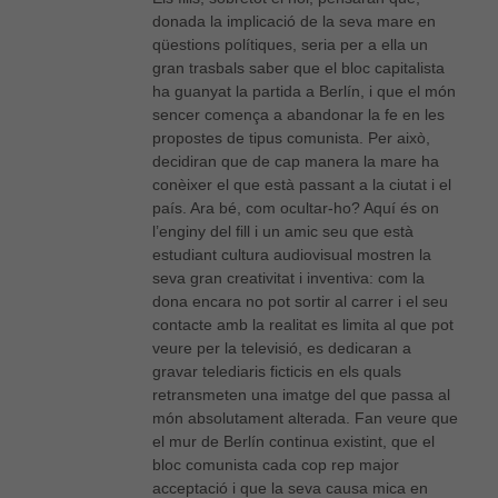
donada la implicació de la seva mare en
qüestions polítiques, seria per a ella un
gran trasbals saber que el bloc capitalista
ha guanyat la partida a Berlín, i que el món
sencer comença a abandonar la fe en les
propostes de tipus comunista. Per això,
decidiran que de cap manera la mare ha
conèixer el que està passant a la ciutat i el
país. Ara bé, com ocultar-ho? Aquí és on
l’enginy del fill i un amic seu que està
estudiant cultura audiovisual mostren la
seva gran creativitat i inventiva: com la
dona encara no pot sortir al carrer i el seu
contacte amb la realitat es limita al que pot
veure per la televisió, es dedicaran a
gravar telediaris ficticis en els quals
retransmeten una imatge del que passa al
món absolutament alterada. Fan veure que
el mur de Berlín continua existint, que el
bloc comunista cada cop rep major
acceptació i que la seva causa mica en