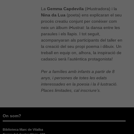
La
Gemma Capdevila
(il•lustradora) i la
Nina da Lua
(poeta) ens explicaran el seu
procés creatiu conjunt per conèixer com
neix un àlbum il•lustrat: la dansa entre les
paraules i els llapis. I tot seguit,
acompanyaran als participants del taller en
la creació del seu propi poema i dibuix. Un
treball en equip on, alhora, la inspiració de
cadascú serà l’autèntica protagonista!
Per a famílies amb infants a partir de 8
anys, i persones de totes les edats
interessades en la poesia i la il·lustració.
Places limitades, cal inscriure’s.
On som?
Biblioteca Marc de Vilalba