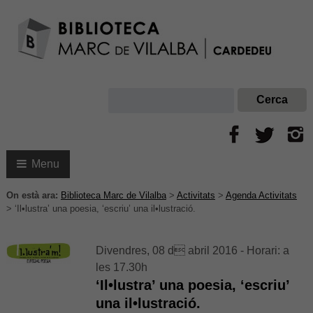
Menu
On està ara:
Biblioteca Marc de Vilalba
>
Activitats
>
Agenda Activitats
>
‘Il•lustra’ una poesia, ‘escriu’ una il•lustració.
Divendres, 08 d abril 2016 - Horari: a
les 17.30h
‘Il•lustra’ una poesia, ‘escriu’
una il•lustració.