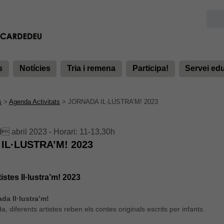
s
Notícies
Tria i remena
Participa!
Servei ed
s
>
Agenda Activitats
>
JORNADA IL·LUSTRA’M! 2023
d abril 2023 - Horari: 11-13,30h
IL·LUSTRA’M! 2023
istes Il·lustra’m! 2023
da Il·lustra’m!
a, diferents artistes reben els contes originals escrits per infants.