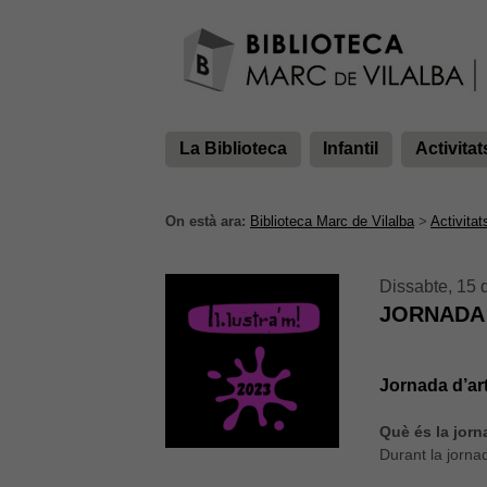
La Biblioteca
Infantil
Activitat
On està ara:
Biblioteca Marc de Vilalba
>
Activitat
Dissabte, 15 
JORNADA 
Jornada d’art
Què és la jorna
Durant la jornad