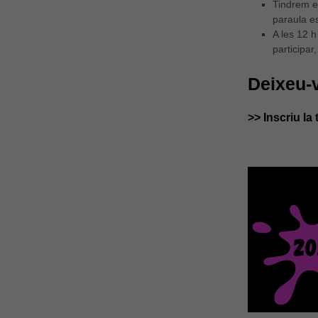
Tindrem e
paraula es
A les 12 
participar
Deixeu-
>> Inscriu la