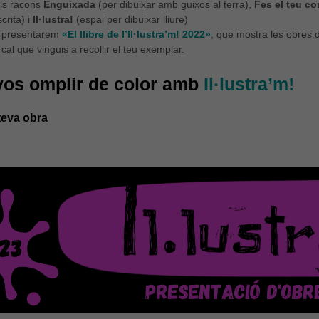
ls racons
Enguixada
(per dibuixar amb guixos al terra),
Fes el teu co
crita) i
Il·lustra!
(espai per dibuixar lliure)
h presentarem
«El llibre de l’Il·lustra’m! 2022»
, que mostra les obres d
, cal que vinguis a recollir el teu exemplar.
vos omplir de color amb
Il·lustra’m!
 teva obra
Necessàries
Aquestes
cookies no
són
opcionals,