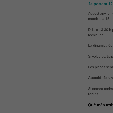
Ja portem 12
Aquest any, el 
mateix dia 15.
D’11 a 13.30 h p
tècniques.
La dinàmica és s
Si voleu partici
Les places sera
Atenció, és un
Si encara tenim
rebuts.
Què més tro