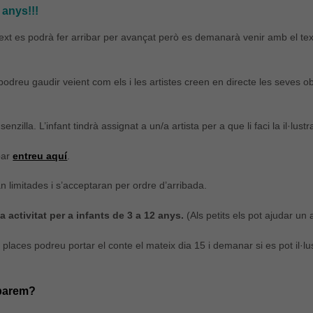
 anys!!!
text es podrà fer arribar per avançat però es demanarà venir amb el te
odreu gaudir veient com els i les artistes creen en directe les seves ob
enzilla. L’infant tindrà assignat a un/a artista per a que li faci la il·lust
par
entreu aquí
.
n limitades i s’acceptaran per ordre d’arribada.
a activitat per a infants de 3 a 12 anys.
(Als petits els pot ajudar un 
 places podreu portar el conte el mateix dia 15 i demanar si es pot il·
barem?