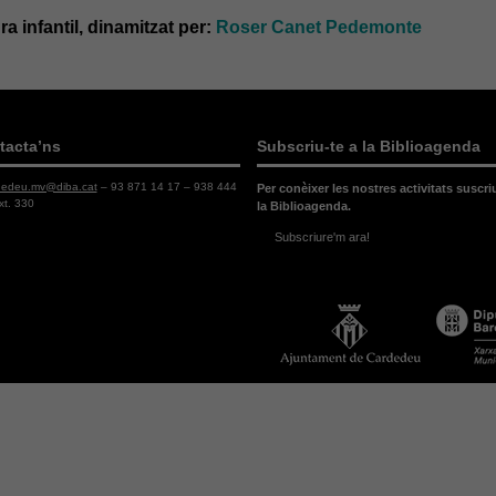
ra infantil, dinamitzat per:
Roser Canet Pedemonte
tacta’ns
Subscriu-te a la Biblioagenda
dedeu.mv@diba.cat
– 93 871 14 17 – 938 444
Per conèixer les nostres activitats suscri
xt. 330
la Biblioagenda.
Subscriure'm ara!