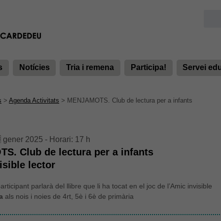
s
Notícies
Tria i remena
Participa!
Servei ed
s
>
Agenda Activitats
>
MENJAMOTS. Club de lectura per a infants
 gener 2025 - Horari: 17 h
. Club de lectura per a infants
isible lector
rticipant parlarà del llibre que li ha tocat en el joc de l’Amic invisible
a
als nois i noies de 4rt, 5è i 6è de primària