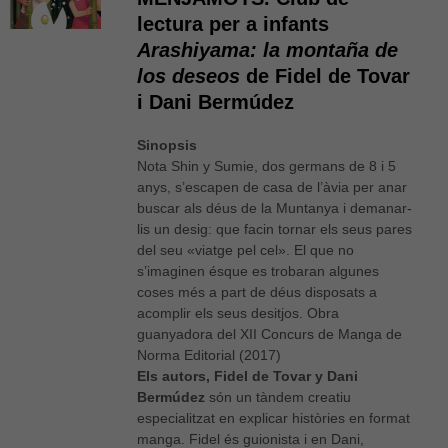
lectura per a infants
Arashiyama: la montaña de
los deseos
de Fidel de Tovar
i Dani Bermúdez
Sinopsis
Nota Shin y Sumie, dos germans de 8 i 5
anys, s’escapen de casa de l’àvia per anar
buscar als déus de la Muntanya i demanar-
lis un desig: que facin tornar els seus pares
del seu «viatge pel cel». El que no
s’imaginen ésque es trobaran algunes
coses més a part de déus disposats a
acomplir els seus desitjos. Obra
guanyadora del XII Concurs de Manga de
Norma Editorial (2017)
Els autors, Fidel de Tovar y Dani
Bermúdez
són un tàndem creatiu
especialitzat en explicar històries en format
manga. Fidel és guionista i en Dani,