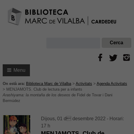
Menu
On està ara:
Biblioteca Marc de Vilalba
>
Activitats
>
Agenda Activitats
>
MENJAMOTS. Club de lectura per a infants
Arashiyama: la montaña de los deseos
de Fidel de Tovar i Dani
Bermúdez
Dijous, 01 d desembre 2022 - Horari:
17 h
MENJAMOTS. Club de