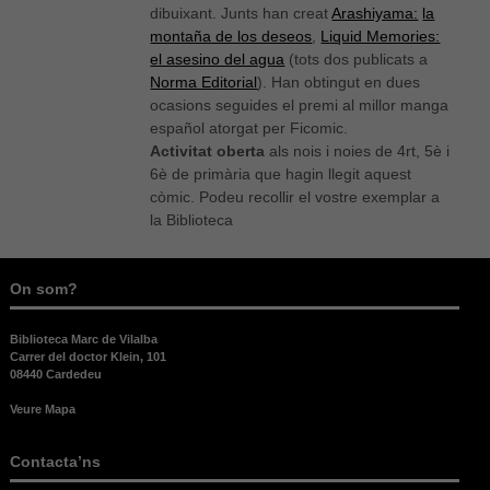
dibuixant. Junts han creat
Arashiyama:
la
montaña de los deseos
,
L
iquid Memories:
el asesino del agua
(tots dos publicats a
Norma Editorial
). Han obtingut en dues
ocasions seguides el premi al millor manga
español atorgat per Ficomic.
Activitat oberta
als nois i noies de 4rt, 5è i
6è de primària que hagin llegit aquest
còmic. Podeu recollir el vostre exemplar a
la Biblioteca
On som?
Biblioteca Marc de Vilalba
Carrer del doctor Klein, 101
08440 Cardedeu
Veure Mapa
Contacta’ns
Necessàries