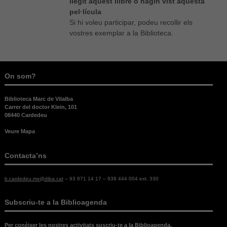
llegit aquest llibre o hagin vist aquesta
pel·lícula
Si hi voleu participar, podeu recollir els
vostres exemplar a la Biblioteca.
On som?
Necessàries
Aquestes
cookies no
Biblioteca Marc de Vilalba
Carrer del doctor Klein, 101
són
08440 Cardedeu
opcionals,
són
Veure Mapa
necessàries
per al bon
funcionament
Contacta’ns
web.
b.cardedeu.mv@diba.cat
– 93 871 14 17 – 938 444 004 ext. 330
Estadístiques
Subscriu-te a la Biblioagenda
Per a millorar
la nostra web
necessitem
Per conèixer les nostres activitats suscriu-te a la Biblioagenda.