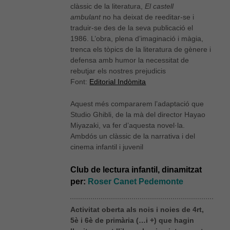
clàssic de la literatura,
El castell
ambulant
no ha deixat de reeditar-se i
traduir-se des de la seva publicació el
1986. L’obra, plena d’imaginació i màgia,
trenca els tòpics de la literatura de gènere i
defensa amb humor la necessitat de
rebutjar els nostres prejudicis
Font:
Editorial Indòmita
Aquest més compararem l’adaptació que
Studio Ghibli, de la mà del director Hayao
Miyazaki, va fer d’aquesta novel·la.
Ambdós un clàssic de la narrativa i del
cinema infantil i juvenil
Club de lectura infantil, dinamitzat
per:
Roser Canet Pedemonte
Activitat oberta als nois i noies de 4rt,
5è i 6è de primària (…i +) que hagin