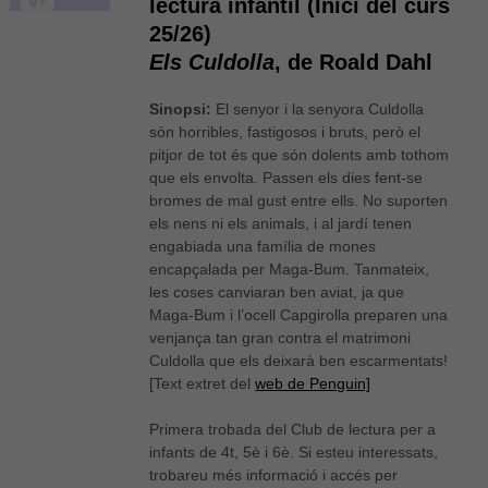
lectura infantil (Inici del curs
25/26)
Els Culdolla
, de Roald Dahl
Sinopsi:
El senyor i la senyora Culdolla
són horribles, fastigosos i bruts, però el
pitjor de tot és que són dolents amb tothom
que els envolta. Passen els dies fent-se
bromes de mal gust entre ells. No suporten
els nens ni els animals, i al jardí tenen
engabiada una família de mones
encapçalada per Maga-Bum. Tanmateix,
les coses canviaran ben aviat, ja que
Maga-Bum i l’ocell Capgirolla preparen una
venjança tan gran contra el matrimoni
Culdolla que els deixarà ben escarmentats!
[Text extret del
web de Penguin]
Primera trobada del Club de lectura per a
infants de 4t, 5è i 6è. Si esteu interessats,
trobareu més informació i accés per