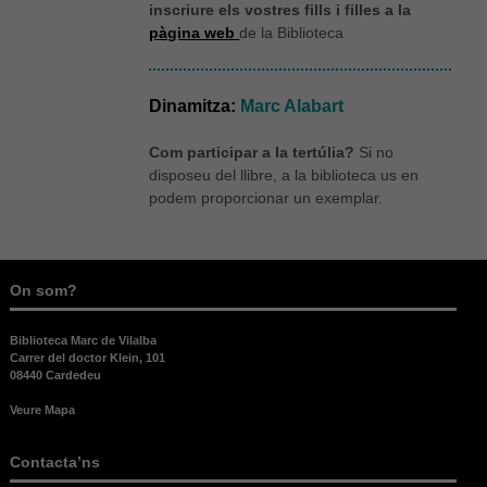
inscriure els vostres fills i filles a la
pàgina web
de la Biblioteca
Dinamitza:
Marc Alabart
Com participar a la tertúlia?
Si no
disposeu del llibre, a la biblioteca us en
podem proporcionar un exemplar.
On som?
Biblioteca Marc de Vilalba
Carrer del doctor Klein, 101
08440 Cardedeu
Veure Mapa
Contacta’ns
Necessàries