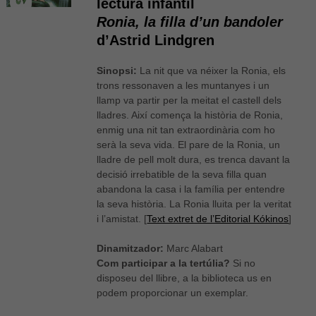
lectura infantil
Ronia, la filla d’un bandoler
d’Astrid Lindgren
Sinopsi:
La nit que va néixer la Ronia, els
trons ressonaven a les muntanyes i un
llamp va partir per la meitat el castell dels
lladres. Així comença la història de Ronia,
enmig una nit tan extraordinària com ho
serà la seva vida. El pare de la Ronia, un
lladre de pell molt dura, es trenca davant la
decisió irrebatible de la seva filla quan
abandona la casa i la família per entendre
la seva història. La Ronia lluita per la veritat
i l’amistat. [
Text extret de l’Editorial Kókinos
]
Dinamitzador:
Marc Alabart
Com participar a la tertúlia?
Si no
disposeu del llibre, a la biblioteca us en
podem proporcionar un exemplar.