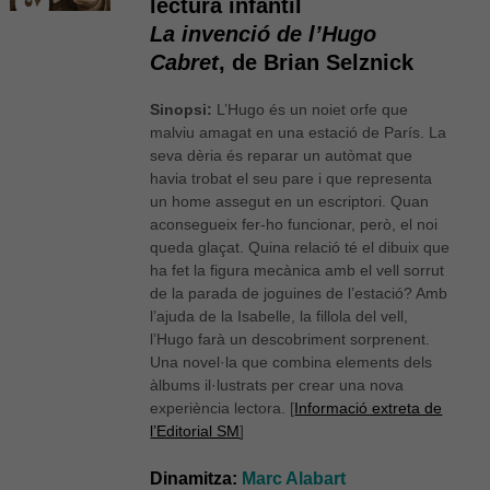
lectura infantil
La invenció de l’Hugo
Cabret
, de Brian Selznick
Sinopsi:
L’Hugo és un noiet orfe que
malviu amagat en una estació de París. La
seva dèria és reparar un autòmat que
havia trobat el seu pare i que representa
un home assegut en un escriptori. Quan
aconsegueix fer-ho funcionar, però, el noi
queda glaçat. Quina relació té el dibuix que
ha fet la figura mecànica amb el vell sorrut
de la parada de joguines de l’estació? Amb
l’ajuda de la Isabelle, la fillola del vell,
l’Hugo farà un descobriment sorprenent.
Una novel·la que combina elements dels
àlbums il·lustrats per crear una nova
experiència lectora. [
Informació extreta de
l’Editorial SM
]
Dinamitza:
Marc Alabart