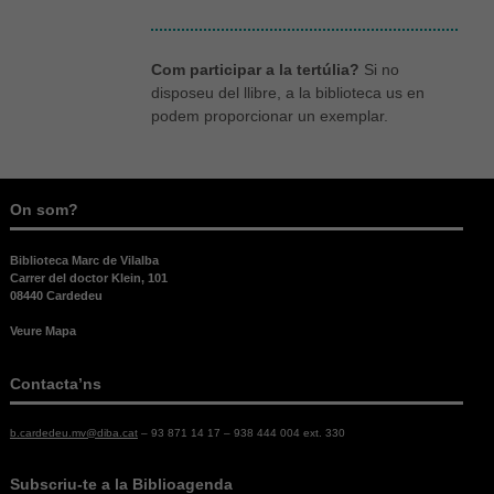
Com participar a la tertúlia?
Si no
disposeu del llibre, a la biblioteca us en
podem proporcionar un exemplar.
On som?
Biblioteca Marc de Vilalba
Carrer del doctor Klein, 101
08440 Cardedeu
Veure Mapa
Contacta’ns
b.cardedeu.mv@diba.cat
– 93 871 14 17 – 938 444 004 ext. 330
Necessàries
Aquestes
Subscriu-te a la Biblioagenda
cookies no