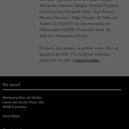
Intèrprets: Adriana Vargas, Andreu Pujades,
Carla Garcia, Elisabeth Haro, Eva Àlvarez,
Mentxu Romero i Olga Vinyals. El Taller de
Teatre CLUSARTT és una iniciativa de
l’Associació HISOM, Fundació Viver de
Bell·lloc i Artescena Social.
Es faran dos passis, el primer a les 19h i el
segon a les 20h. Per comprar entrades
podeu fer-ho des d’
aquest enllaç
Necessàries
Aquestes
cookies no
són
On som?
opcionals,
són
necessàries
Biblioteca Marc de Vilalba
Carrer del doctor Klein, 101
per al bon
08440 Cardedeu
funcionament
web.
Veure Mapa