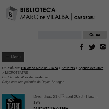
Menu
On està ara:
Biblioteca Marc de Vilalba
>
Activitats
>
Agenda Activitats
>
MICROTEATRE
Els fills dels altres
de Gisela Galí
Dolça com una palomita
de Reyes Barragán
Divendres, 21 d abril 2023 - Horari:
19h
MICROTEATRE