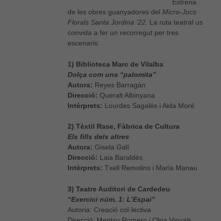
Estrena
de les obres guanyadores del
Micro-Jocs
Florals Santa Jordina ‘22.
La ruta teatral us
convida a fer un recorregut per tres
escenaris:
1) Biblioteca Marc de Vilalba
Dolça com una “palomita”
Autora:
Reyes Barragán
Direcció:
Queralt Albinyana
Intèrprets:
Lourdes Sagalés i Aida Moré
2) Tèxtil Rase, Fàbrica de Cultura
Els fills dels altres
Autora:
Gisela Galí
Direcció:
Laia Baraldés
Intèrprets:
Txell Remolins i Maria Manau
3) Teatre Auditori de Cardedeu
“Exercici núm. 1: L’Espai”
Autoria: Creació col·lectiva
Direcció: Mentxu Romero i Olga Vinyals