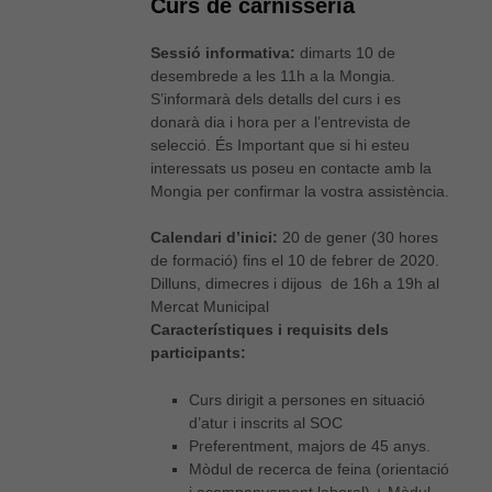
Curs de carnisseria
Sessió informativa:
dimarts 10 de
desembrede a les 11h a la Mongia.
S’informarà dels detalls del curs i es
donarà dia i hora per a l’entrevista de
selecció. És Important que si hi esteu
interessats us poseu en contacte amb la
Mongia per confirmar la vostra assistència.
Calendari d’inici:
20 de gener (30 hores
de formació) fins el 10 de febrer de 2020.
Dilluns, dimecres i dijous de 16h a 19h al
Mercat Municipal
Característiques i requisits dels
participants:
Curs dirigit a persones en situació
d’atur i inscrits al SOC
Preferentment, majors de 45 anys.
Mòdul de recerca de feina (orientació
i acompanyament laboral) + Mòdul