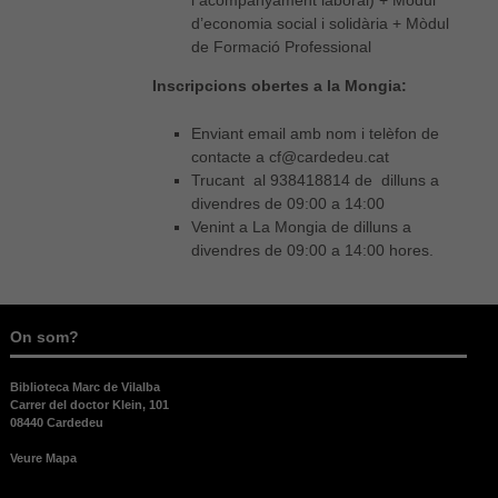
d’economia social i solidària + Mòdul
de Formació Professional
Inscripcions obertes a la Mongia:
Enviant email amb nom i telèfon de
contacte a cf@cardedeu.cat
Trucant al 938418814 de dilluns a
divendres de 09:00 a 14:00
Venint a La Mongia de dilluns a
divendres de 09:00 a 14:00 hores.
On som?
Biblioteca Marc de Vilalba
Carrer del doctor Klein, 101
08440 Cardedeu
Veure Mapa