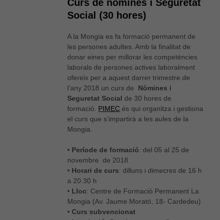
Curs de nòmines i Seguretat
Social (30 hores)
A la Mongia es fa formació permanent de
les persones adultes. Amb la finalitat de
donar eines per millorar les competències
laborals de persones actives laboralment
ofereix per a aquest darrer trimestre de
l’any 2018 un curs de
Nòmines i
Seguretat Social
de 30 hores de
formació.
PIMEC
és qui organitza i gestiona
el curs que s’impartirà a les aules de la
Mongia.
•
Període de formació
: del 05 al 25 de
novembre de 2018
•
Horari de curs
: dilluns i dimecres de 16 h
a 20.30 h
•
Lloc
: Centre de Formació Permanent La
Mongia (Av. Jaume Morató, 18- Cardedeu)
•
Curs subvencionat