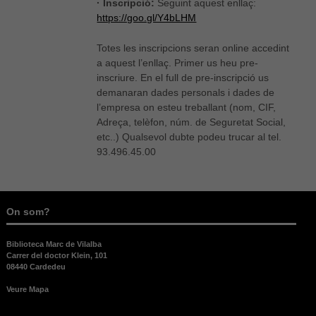
· Inscripció:
Seguint aquest enllaç:
https://goo.gl/Y4bLHM
Totes les inscripcions seran online accedint
a aquest l’enllaç. Primer us heu pre-
inscriure. En el full de pre-inscripció us
demanaran dades personals i dades de
l’empresa on esteu treballant (nom, CIF,
Adreça, telèfon, núm. de Seguretat Social,
etc..) Qualsevol dubte podeu trucar al tel.
93.496.45.00
On som?
Biblioteca Marc de Vilalba
Carrer del doctor Klein, 101
08440 Cardedeu
Veure Mapa