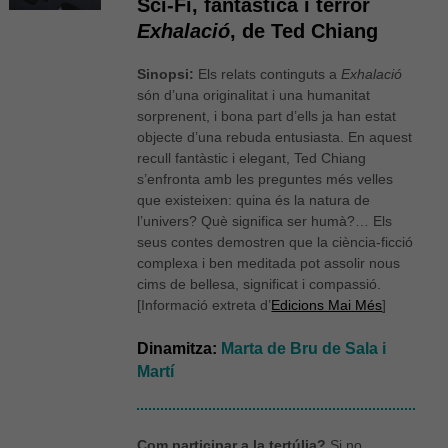
Sci-Fi, fantàstica i terror
Exhalació
, de Ted Chiang
Sinopsi:
Els relats continguts a
Exhalació
són d’una originalitat i una humanitat
sorprenent, i bona part d’ells ja han estat
objecte d’una rebuda entusiasta. En aquest
recull fantàstic i elegant, Ted Chiang
s’enfronta amb les preguntes més velles
que existeixen: quina és la natura de
l’univers? Què significa ser humà?… Els
seus contes demostren que la ciència-ficció
complexa i ben meditada pot assolir nous
cims de bellesa, significat i compassió.
[Informació extreta d’
Edicions Mai Més
]
Dinamitza:
Marta de Bru de Sala i
Martí
Com participar a la tertúlia?
Si no