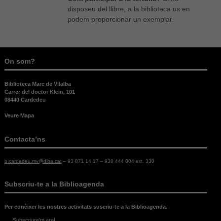
disposeu del llibre, a la biblioteca us en
podem proporcionar un exemplar.
On som?
Biblioteca Marc de Vilalba
Carrer del doctor Klein, 101
08440 Cardedeu
Veure Mapa
Contacta’ns
b.cardedeu.mv@diba.cat
– 93 871 14 17 – 938 444 004 ext. 330
Necessàries
Subscriu-te a la Biblioagenda
Aquestes
cookies no
Per conèixer les nostres activitats suscriu-te a la Biblioagenda.
són
opcionals,
Subscriure'm ara!