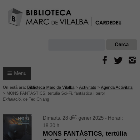
Menu
On està ara:
Biblioteca Marc de Vilalba
>
Activitats
>
Agenda Activitats
>
MONS FANTÀSTICS, tertúlia Sci-Fi, fantàstica i terror
Exhalació
, de Ted Chiang
Dimarts, 28 d gener 2025 - Horari:
18.30 h
MONS FANTÀSTICS, tertúlia