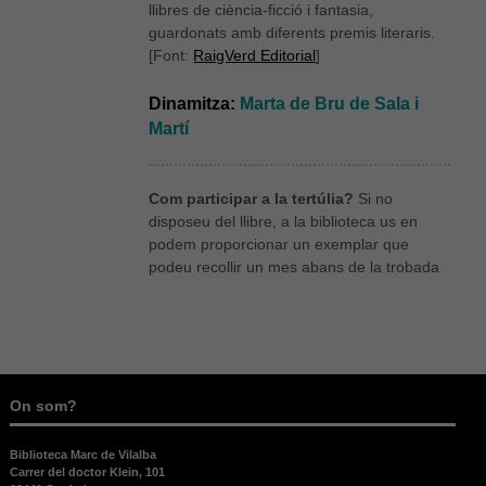
llibres de ciència-ficció i fantasia,
guardonats amb diferents premis literaris.
[Font:
RaigVerd Editorial
]
Dinamitza:
Marta de Bru de Sala i
Martí
Com participar a la tertúlia?
Si no
disposeu del llibre, a la biblioteca us en
podem proporcionar un exemplar que
podeu recollir un mes abans de la trobada
On som?
Biblioteca Marc de Vilalba
Carrer del doctor Klein, 101