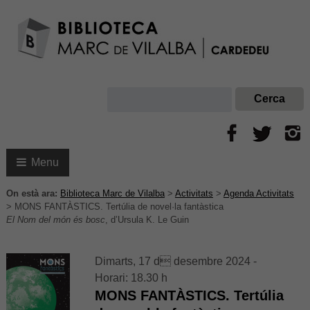
Menu
On està ara:
Biblioteca Marc de Vilalba
>
Activitats
>
Agenda Activitats
>
MONS FANTÀSTICS. Tertúlia de novel·la fantàstica
El Nom del món és bosc
, d’Ursula K. Le Guin
Dimarts, 17 d desembre 2024 -
Horari: 18.30 h
MONS FANTÀSTICS. Tertúlia