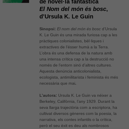
de novel·la fantàstica
El Nom del món és bosc
,
d’Ursula K. Le Guin
Sinopsi:
El nom del món és bosc
d’Ursula
K. Le Guin és una mirada furiosa cap a les
pràctiques colonialistes, bèl·liques i
extractives de l’ésser humà a la Terra.
L’obra és una defensa de la natura amb
una intensa crítica cap a la destrucció no
només de l’entorn sinó d’altres cultures.
Aquesta denúncia anticolonialista,
ecologista, antimilitarista i feminista és més
necessària que mai
.
L’autora:
Ursula K. Le Guin va néixer a
Berkeley, Califòrnia, l’any 1929. Durant la
seva llarga trajectòria com a escriptora, ha
cultivat diversos gèneres com la poesia, la
narrativa, els contes infantils o la crítica,
però el seu èxit es deu als nombrosos