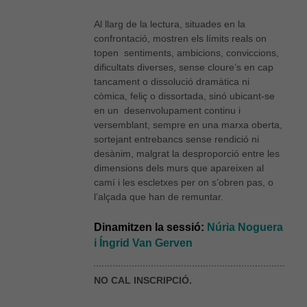
Al llarg de la lectura, situades en la
confrontació, mostren els límits reals on
topen sentiments, ambicions, conviccions,
dificultats diverses, sense cloure’s en cap
tancament o dissolució dramàtica ni
còmica, feliç o dissortada, sinó ubicant-se
en un desenvolupament continu i
versemblant, sempre en una marxa oberta,
sortejant entrebancs sense rendició ni
desànim, malgrat la desproporció entre les
dimensions dels murs que apareixen al
camí i les escletxes per on s’obren pas, o
l’alçada que han de remuntar.
Dinamitzen la sessió:
Núria Noguera
i Íngrid Van Gerven
NO CAL INSCRIPCIÓ.