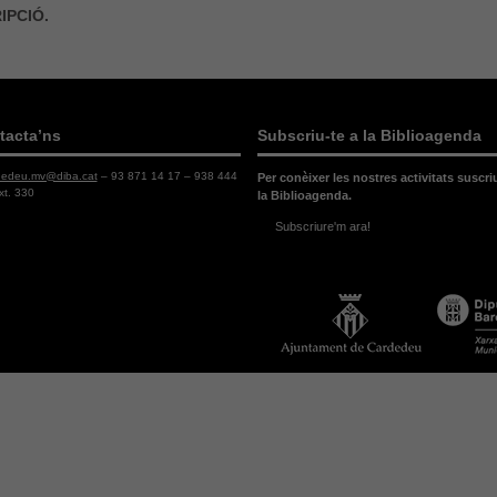
IPCIÓ.
tacta’ns
Subscriu-te a la Biblioagenda
dedeu.mv@diba.cat
– 93 871 14 17 – 938 444
Per conèixer les nostres activitats suscri
xt. 330
la Biblioagenda.
Subscriure'm ara!