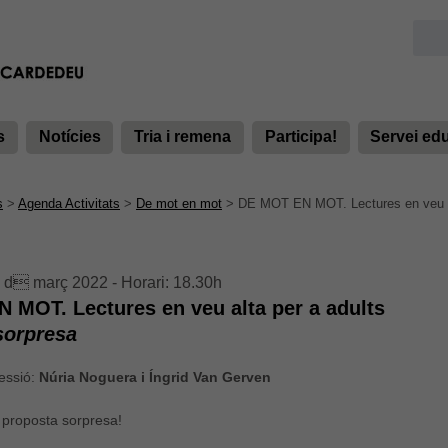
s
Notícies
Tria i remena
Participa!
Servei ed
s
>
Agenda Activitats
>
De mot en mot
>
DE MOT EN MOT. Lectures en veu al
 d març 2022 - Horari: 18.30h
 MOT. Lectures en veu alta per a adults
sorpresa
essió:
Núria Noguera i Íngrid Van Gerven
proposta sorpresa!