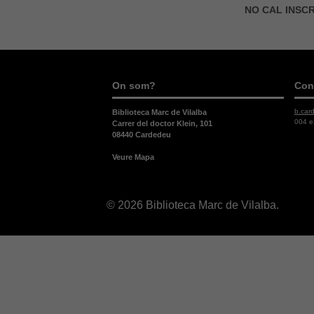
NO CAL INSCR
On som?
Con
b.car
Biblioteca Marc de Vilalba
004 e
Carrer del doctor Klein, 101
08440 Cardedeu
Veure Mapa
© 2026 Biblioteca Marc de Vilalba.