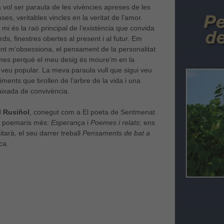
vol ser paraula de les vivències apreses de les
es, veritables vincles en la veritat de l’amor.
mi és la raó principal de l’existència que convida
ds, finestres obertes al present i al futur. Em
int m’obsessiona, el pensament de la personalitat
es perquè el meu desig és moure’m en la
a veu popular. La meva paraula vull que sigui veu
iments que brollen de l’arbre de la vida i una
aixada de convivència.
 Rusiñol
, conegut com a El poeta de Sentmenat
s poemaris més:
Esperança
i
Poemes i relats
; ens
itarà, el seu darrer treball
Pensaments de bat a
ca.