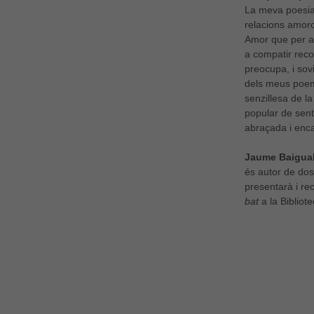
La meva poesia 
relacions amoros
Amor que per a 
a compatir recor
preocupa, i sov
dels meus poem
senzillesa de l
popular de sent
abraçada i enc
Jaume Baigual
és autor de do
presentarà i rec
bat
a la Bibliote