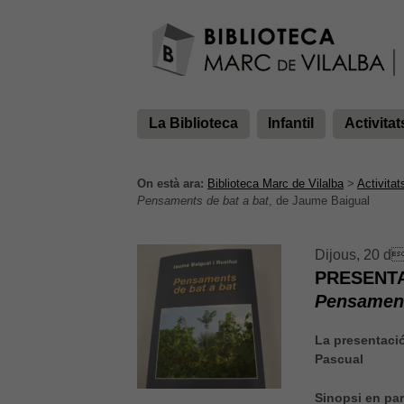
La Biblioteca
Infantil
Activitat
On està ara:
Biblioteca Marc de Vilalba
>
Activitat
Pensaments de bat a bat
, de Jaume Baigual
Dijous, 20 d
PRESENTA
Pensament
La presentació
Pascual
Sinopsi en par