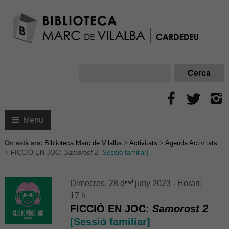
Menu
On està ara:
Biblioteca Marc de Vilalba
>
Activitats
>
Agenda Activitats
>
FICCIÓ EN JOC:
Samorost 2
[Sessió familiar]
Dimecres, 28 d juny 2023 - Horari:
17 h
FICCIÓ EN JOC:
Samorost 2
[Sessió familiar]