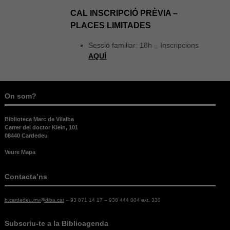
CAL INSCRIPCIÓ PRÈVIA –
PLACES LIMITADES
Sessió familiar: 18h – Inscripcions
AQUÍ
On som?
Biblioteca Marc de Vilalba
Carrer del doctor Klein, 101
08440 Cardedeu
Veure Mapa
Contacta’ns
b.cardedeu.mv@diba.cat
– 93 871 14 17 – 938 444 004 ext. 330
Necessàries
Aquestes
Subscriu-te a la Biblioagenda
cookies no