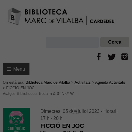
Menu
On està ara:
Biblioteca Marc de Vilalba
>
Activitats
>
Agenda Activitats
>
FICCIÓ EN JOC
Viatges Bibliofiuuuu: Becalm & 0º N 0º W
Dimecres, 05 d juliol 2023 - Horari:
17 h - 20 h
FICCIÓ EN JOC