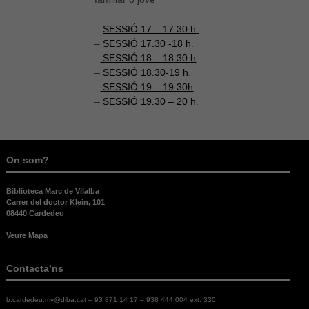
–
SESSIÓ 17 – 17.30 h
.
–
SESSIÓ 17.30 -18 h
.
–
SESSIÓ 18 – 18.30 h
.
–
SESSIÓ 18.30-19 h
.
–
SESSIÓ 19 – 19.30h
.
–
SESSIÓ 19.30 – 20 h
.
Necessàries
Aquestes
On som?
cookies no
són
opcionals,
Biblioteca Marc de Vilalba
són
Carrer del doctor Klein, 101
necessàries
08440 Cardedeu
per al bon
Veure Mapa
funcionament
web.
Contacta’ns
Estadístiques
b.cardedeu.mv@diba.cat
– 93 871 14 17 – 938 444 004 ext. 330