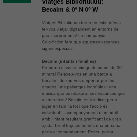
Viatges Bibliofiuuuu:
Becalm & 0º N 0º W
Viatges Bibliofiuuuu torna un estiu més a
fer-vos viatjar digitalment en entorns de
pau i sorprenents! La companyia
Colorfiction farà que aquestes vacances
siguin especials!
Becalm (infants i famílies)
Prepareu el vostre viatge de somni de 30
minuts! Relaxeu-vos en una barca a
Becalm i deixeu-vos emportar per les
onades, uns paisatges increïbles i una
música que us relaxarà. Les vacances que
us mereixeu! Becalm està indicat per a
jugar en família tot i que l’acció és
individual. L’acompanyament d’un adult
amb l’infant resultarà gratificant i de gran
ajuda. En el trajecte només una persona
porta el comandament. Podeu portar