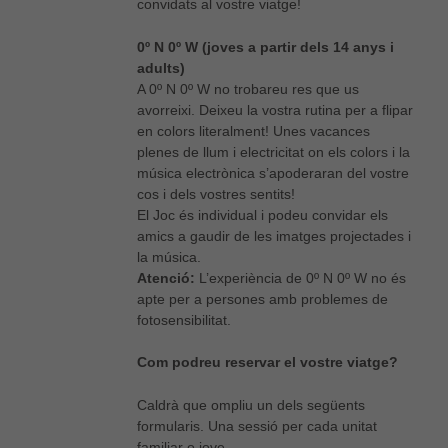
convidats al vostre viatge!
0º N 0º W (joves a partir dels 14 anys i
adults)
A 0º N 0º W no trobareu res que us
avorreixi. Deixeu la vostra rutina per a flipar
en colors literalment! Unes vacances
plenes de llum i electricitat on els colors i la
música electrònica s’apoderaran del vostre
cos i dels vostres sentits!
El Joc és individual i podeu convidar els
amics a gaudir de les imatges projectades i
la música.
Atenció:
L’experiència de 0º N 0º W no és
apte per a persones amb problemes de
fotosensibilitat.
Com podreu reservar el vostre viatge?
Caldrà que ompliu un dels següents
formularis. Una sessió per cada unitat
familiar o jove