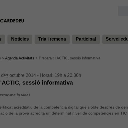
s
Notícies
Tria i remena
Participa!
Servei ed
s
>
Agenda Activitats
>
Prepara’t l’ACTIC, sessió informativa
 d octubre 2014 - Horari: 19h a 20,30h
l’ACTIC, sessió informativa
uscar-me la vida)
ertificat acreditatiu de la competència digital que s’obté després de dem
ació de la prova acredita un determinat nivell de competències en TI