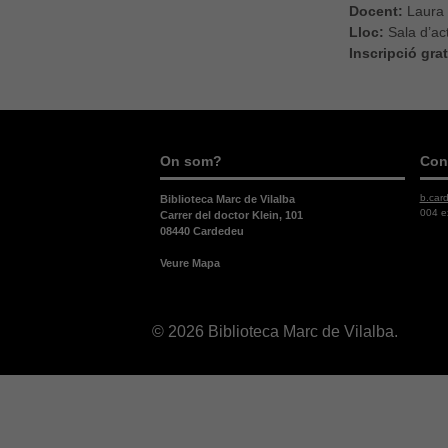
Docent:
Laura 
Lloc:
Sala d’ac
Inscripció gra
On som?
Con
b.car
Biblioteca Marc de Vilalba
004 e
Carrer del doctor Klein, 101
08440 Cardedeu
Veure Mapa
© 2026 Biblioteca Marc de Vilalba.