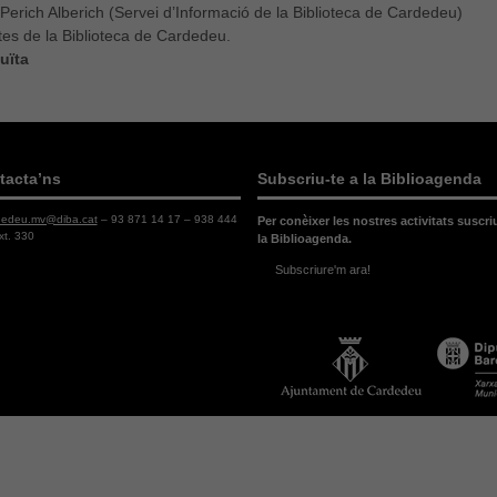
Perich Alberich (Servei d’Informació de la Biblioteca de Cardedeu)
tes de la Biblioteca de Cardedeu.
tuïta
tacta’ns
Subscriu-te a la Biblioagenda
dedeu.mv@diba.cat
– 93 871 14 17 – 938 444
Per conèixer les nostres activitats suscri
xt. 330
la Biblioagenda.
Subscriure'm ara!