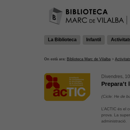
La Biblioteca
Infantil
Activitat
On està ara:
Biblioteca Marc de Vilalba
>
Activitat
Divendres, 10
Prepara’t 
(Cicle: He de b
L’ACTIC és el c
prova. La super
administració.