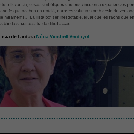
o té rellevància; coses simbòliques que ens vinculen a experiències pe
ona fe que acaben en traïció, darreres voluntats amb desig de venjança
e miraments… La llista pot ser inesgotable, igual que les raons que en
cs blindats, cuirassats, de difícil accés.
ncia de l’autora
Núria Vendrell Ventayol