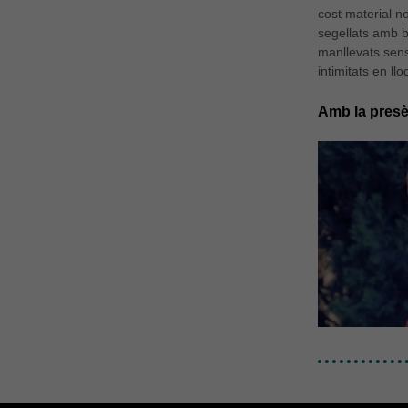
cost material n
segellats amb b
manllevats sens
intimitats en llo
Amb la presè