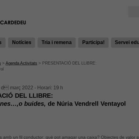
s
Notícies
Tria i remena
Participa!
Servei ed
s
>
Agenda Activitats
>
PRESENTACIÓ DEL LLIBRE:
ol
 d març 2022 - Horari: 19 h
CIÓ DEL LLIBRE:
enes…,o buides,
de Núria Vendrell Ventayol
s amb un fil conductor: què pot amagar una caixa? Objectes de valor se