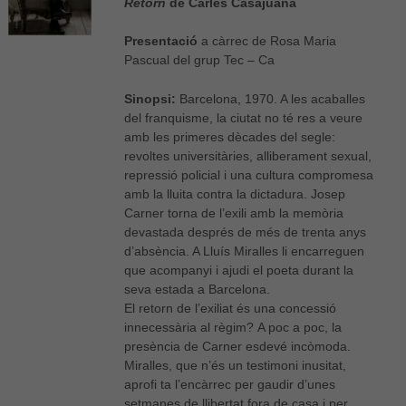
Retorn
de Carles Casajuana
Presentació
a càrrec de Rosa Maria
Pascual del grup Tec – Ca
Sinopsi:
Barcelona, 1970. A les acaballes
del franquisme, la ciutat no té res a veure
amb les primeres dècades del segle:
revoltes universitàries, alliberament sexual,
repressió policial i una cultura compromesa
amb la lluita contra la dictadura. Josep
Carner torna de l’exili amb la memòria
devastada després de més de trenta anys
d’absència. A Lluís Miralles li encarreguen
que acompanyi i ajudi el poeta durant la
seva estada a Barcelona.
El retorn de l’exiliat és una concessió
innecessària al règim? A poc a poc, la
presència de Carner esdevé incòmoda.
Miralles, que n’és un testimoni inusitat,
aprofi ta l’encàrrec per gaudir d’unes
setmanes de llibertat fora de casa i per