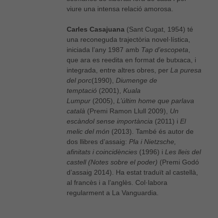
viure una intensa relació amorosa.
Carles Casajuana
(Sant Cugat, 1954) té
una reconeguda trajectòria novel·lística,
iniciada l’any 1987 amb
Tap d’escopeta
,
que ara es reedita en format de butxaca, i
integrada, entre altres obres, per
La puresa
del porc
(1990),
Diumenge de
temptació
(2001),
Kuala
Lumpur
(2005),
L’últim home que parlava
català
(Premi Ramon Llull 2009),
Un
escàndol sense importància
(2011) i
El
melic del món
(2013). També és autor de
dos llibres d’assaig:
Pla i Nietzsche,
afinitats i coincidències
(1996) i
Les lleis del
castell (Notes sobre el poder)
(Premi Godó
d’assaig 2014). Ha estat traduït al castellà,
al francès i a l’anglès. Col·labora
regularment a La Vanguardia.