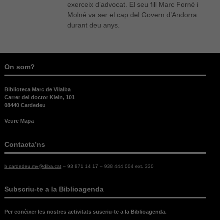
exerceix d’advocat. El seu fill Marc Forné i
Molné va ser el cap del Govern d’Andorra
durant deu anys.
On som?
Biblioteca Marc de Vilalba
Carrer del doctor Klein, 101
08440 Cardedeu
Veure Mapa
Contacta’ns
b.cardedeu.mv@diba.cat
– 93 871 14 17 – 938 444 004 ext. 330
Necessàries
Subscriu-te a la Biblioagenda
Aquestes
cookies no
són
Per conèixer les nostres activitats suscriu-te a la Biblioagenda.