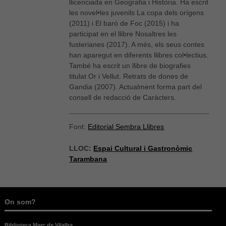
llicenciada en Geografia i Història. Ha escrit
les novel•les juvenils La copa dels orígens
(2011) i El baró de Foc (2015) i ha
participat en el llibre Nosaltres les
fusterianes (2017). A més, els seus contes
han aparegut en diferents llibres col•lectius.
També ha escrit un llibre de biografies
titulat Or i Vellut. Retrats de dones de
Gandia (2007). Actualment forma part del
consell de redacció de Caràcters.
Font:
Editorial Sembra Llibres
Necessàries
LLOC:
Espai Cultural i Gastronòmic
Aquestes
Tarambana
cookies no
són
opcionals,
són
necessàries
On som?
per al bon
funcionament
web.
Biblioteca Marc de Vilalba