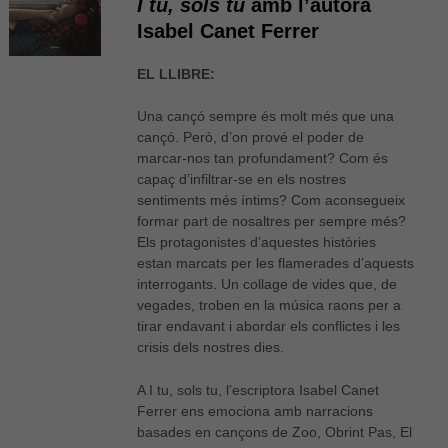
I tu, sols tu
amb l’autora
Isabel Canet Ferrer
EL LLIBRE:
Una cançó sempre és molt més que una
cançó. Però, d’on prové el poder de
marcar-nos tan profundament? Com és
capaç d’infiltrar-se en els nostres
sentiments més íntims? Com aconsegueix
formar part de nosaltres per sempre més?
Els protagonistes d’aquestes històries
estan marcats per les flamerades d’aquests
interrogants. Un collage de vides que, de
vegades, troben en la música raons per a
tirar endavant i abordar els conflictes i les
crisis dels nostres dies.
A I tu, sols tu, l’escriptora Isabel Canet
Ferrer ens emociona amb narracions
basades en cançons de Zoo, Obrint Pas, El