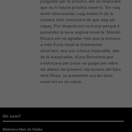
preguntar per la pròxima, em va respondre
que no hi hauria pròxima novel·la. Em vaig
sentir desconsolat i vaig insistir-hi de la
Estadístiques
manera més convincent de què vaig ser
Per a millorar
capaç. Poc després em va trucar perquè li
la nostra web
presentés la seva segona novel·la: Manolo.
necessitem
Encara em va agradar més que la primera:
aquestes
a més d’una novel·la d’aventures
cookies.
excel·lent, era una crònica impecable, des
de la marginalitat, d’una Barcelona que
s’esforçava per posar-se guapa per rebre
Experiència
els atletes del present i els turistes del futur.
Per tal que el
nostre lloc
Amb Rossi, us presentem ara les dues
web funcioni
novel·les en un volum.
el millor
possible
durant la
vostra visita.
Si rebutges
aquestes
On som?
cookies,
alguna
funcionalitat
Biblioteca Marc de Vilalba