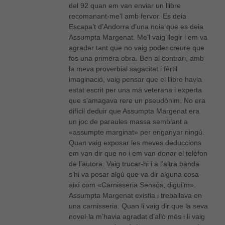
del 92 quan em van enviar un llibre
recomanant-me’l amb fervor. Es deia
Escapa’t d’Andorra d’una noia que es deia
Assumpta Margenat. Me’l vaig llegir i em va
agradar tant que no vaig poder creure que
fos una primera obra. Ben al contrari, amb
la meva proverbial sagacitat i fèrtil
imaginació, vaig pensar que el llibre havia
estat escrit per una mà veterana i experta
que s’amagava rere un pseudònim. No era
difícil deduir que Assumpta Margenat era
un joc de paraules massa semblant a
«assumpte marginat» per enganyar ningú.
Necessàries
Quan vaig exposar les meves deduccions
Aquestes
em van dir que no i em van donar el telèfon
cookies no
de l’autora. Vaig trucar-hi i a l’altra banda
són
s’hi va posar algú que va dir alguna cosa
opcionals,
així com «Carnisseria Sensós, digui’m».
són
Assumpta Margenat existia i treballava en
necessàries
per al bon
una carnisseria. Quan li vaig dir que la seva
funcionament
novel·la m’havia agradat d’allò més i li vaig
web.