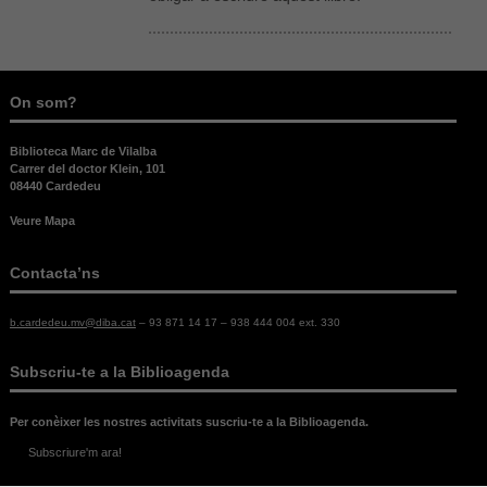
On som?
Necessàries
Biblioteca Marc de Vilalba
Aquestes
Carrer del doctor Klein, 101
cookies no
08440 Cardedeu
són
opcionals,
Veure Mapa
són
necessàries
Contacta’ns
per al bon
funcionament
web.
b.cardedeu.mv@diba.cat
– 93 871 14 17 – 938 444 004 ext. 330
Subscriu-te a la Biblioagenda
Estadístiques
Per a millorar
Per conèixer les nostres activitats suscriu-te a la Biblioagenda.
la nostra web
necessitem
Subscriure'm ara!
aquestes