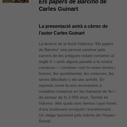
Els papers de Barcino
de
Carles Guinart
La presentació anirà a càrrec de
l’autor Carles Guinart
La lectura de la ficció històrica “Els papirs
de Barcino” ens permet caminar pels
carrers de les antigues ciutats romanes al
segle II —amb alguna parada a la nostra
comarca— i conèixer com hi vivien dones i
homes; llur quotidianitat, les creences, les
seves dificultats o els seu anhels. En
aquesta novel·la ens reconeixem a
nosaltres mateixos en les maneres de fer i
de pensar de fa 2.000 anys. També en
l’idioma dels quals som hereus i que hores
d’ara continuem enriquint i transformant…
Un viatge fascinant pels indrets de l’Imperi
Romà!