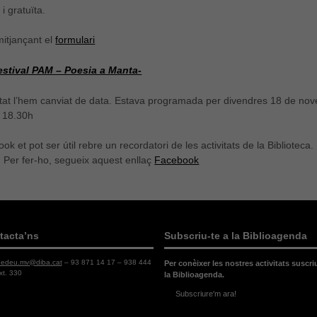
 i gratuïta.
mitjançant el
formulari
Festival PAM – Poesia a Manta-
itat l’hem canviat de data. Estava programada per divendres 18 de nove
 18.30h
ok et pot ser útil rebre un recordatori de les activitats de la Bibliotec
 Per fer-ho, segueix aquest enllaç
Facebook
tacta’ns
Subscriu-te a la Biblioagenda
dedeu.mv@diba.cat
– 93 871 14 17 – 938 444
Per conèixer les nostres activitats suscri
xt. 330
la Biblioagenda.
Subscriure'm ara!