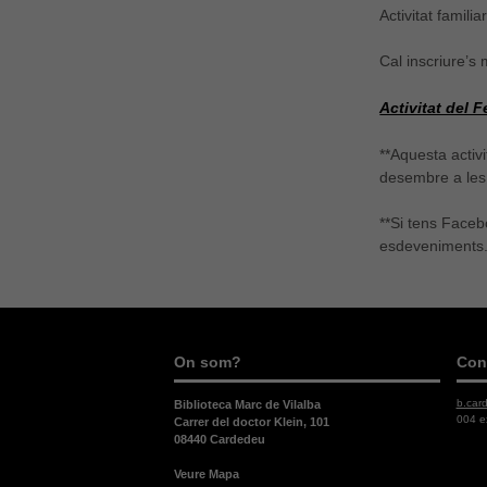
Activitat familiar
Cal inscriure’s 
Activitat del 
**Aquesta activ
desembre a les
**Si tens Facebo
esdeveniments.
On som?
Con
b.car
Biblioteca Marc de Vilalba
004 e
Carrer del doctor Klein, 101
08440 Cardedeu
Veure Mapa