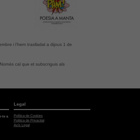
mbre i l’hem traslladat a dijous 1 de
a. Només cal que et subscriguis als
Legal
Política de Cookies
u-te a
Política de Privacitat
Avís Legal