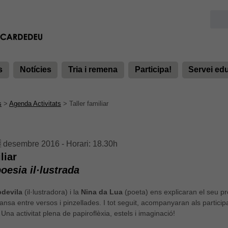
s
Notícies
Tria i remena
Participa!
Servei ed
s
>
Agenda Activitats
>
Taller familiar
 desembre 2016 - Horari: 18.30h
liar
poesia il·lustrada
devila
(il·lustradora) i la
Nina da Lua
(poeta) ens explicaran el seu pr
ansa entre versos i pinzellades. I tot seguit, acompanyaran als participa
 Una activitat
plena de papiroflèxia, estels i imaginació!