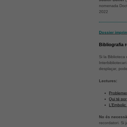
nomenada Doc
2022
Dossier impri
Bibliografia
Si la Bibliotec
Interbibliotecar
desplaçar, pod
Lectures:
Problemes 
Qui té po
L’Embolic
No és necessàr
recordatori. Si 