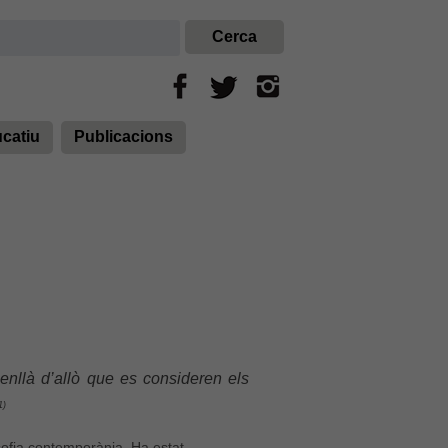
ucatiu
Publicacions
enllà d’allò que es consideren els
1
)
sofia contemporània. Ha estat