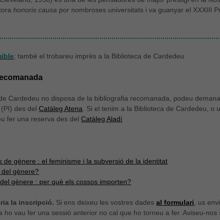
tora
honoris causa
por nombroses universitats i va guanyar el XXXIII P
mible
; també el trobareu imprès a la Biblioteca de Cardedeu
 recomanada
a de Cardedeu no disposa de la bibliografia recomanada, podeu demanar
i (PI) des del
Catàleg Atena
. Si el tenim a la Biblioteca de Cardedeu, o
eu fer una reserva des del
Catàleg Aladí
de gènere : el feminisme i la subversió de la identitat
r del gènere?
 del gènere : per què els cossos importen?
ia la inscripció.
Si ens deixeu les vostres dades
al formulari
, us env
ja ho vau fer una sessió anterior no cal que ho torneu a fer. Aviseu-nos