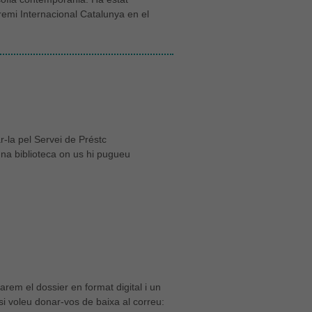
remi Internacional Catalunya en el
-la pel Servei de Préstc
 una biblioteca on us hi pugueu
iarem el dossier en format digital i un
 si voleu donar-vos de baixa al correu: