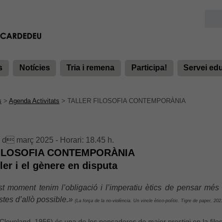
s
Notícies
Tria i remena
Participa!
Servei ed
s
>
Agenda Activitats
>
TALLER FILOSOFIA CONTEMPORÀNIA
 d març 2025 - Horari: 18.45 h.
FILOSOFIA CONTEMPORÀNIA
ler i el gènere en disputa
t moment tenim l’obligació i l’imperatiu ètics de pensar més 
istes d’allò possible
.»
(
La força de la no-violència. Un vincle ètico-polític. Tigre de paper, 202
Cleveland, 1956) és una de les pensadores de major prestigi en la filo