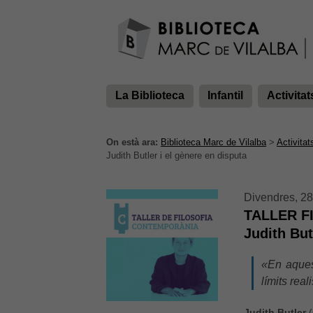
La Biblioteca
Infantil
Activitat
On està ara:
Biblioteca Marc de Vilalba
>
Activitat
Judith Butler i el gènere en disputa
Divendres, 28
TALLER 
Judith But
«En aques
límits real
Judith Butler
(