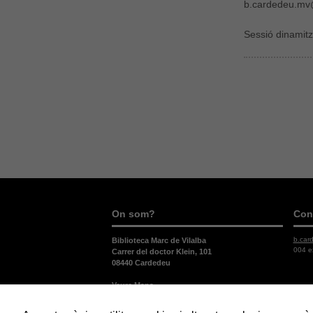
b.cardedeu.mv
Sessió dinamit
On som?
Con
b.car
Biblioteca Marc de Vilalba
004 e
Carrer del doctor Klein, 101
08440 Cardedeu
Veure Mapa