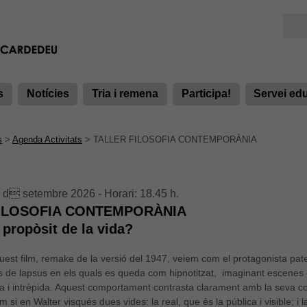
s
Notícies
Tria i remena
Participa!
Servei ed
s
>
Agenda Activitats
>
TALLER FILOSOFIA CONTEMPORÀNIA
 d setembre 2026 - Horari: 18.45 h.
FILOSOFIA CONTEMPORÀNIA
 propòsit de la vida?
uest film, remake de la versió del 1947, veiem com el protagonista pate
 de lapsus en els quals es queda com hipnotitzat, imaginant escenes 
 i intrèpida. Aquest comportament contrasta clarament amb la seva con
si en Walter visqués dues vides: la real, que és la pública i visible; i la