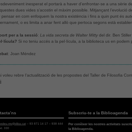
sdeveniment inesperat el portarà a haver d’enfrontar-se a una sèrie de
aquestes dues vides s’acostin el màxim possible. Mitjançant l’evolució de
er pensar en com enfoquem la nostra existència i fins a quin punt és autè
ternament, o es limita a anar fent allò que pertoca segons està establert
port per a la sessió
:
La vida secreta de Walter Mitty
del dir. Ben Stille
l·lícula?
Si no teniu accés a la pel·lícula, a la biblioteca us en pode
ebat
: Joan Méndez
 voleu rebre l’actualització de les propostes del Taller de Filosofia C
i
tacta’ns
Subscriu-te a la Biblioagenda
dedeu.mv@diba.cat
– 93 871 14 17 – 938 444
Per conèixer les nostres activitats suscri
xt. 330
la Biblioagenda.