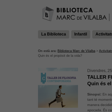
La Biblioteca
Infantil
Activitat
On està ara:
Biblioteca Marc de Vilalba
>
Activitat
Quin és el propòsit de la vida?
Divendres, 25
TALLER 
Quin és el
Sinopsi:
En aq
tant té moments
manera decidida
apocada. És com 