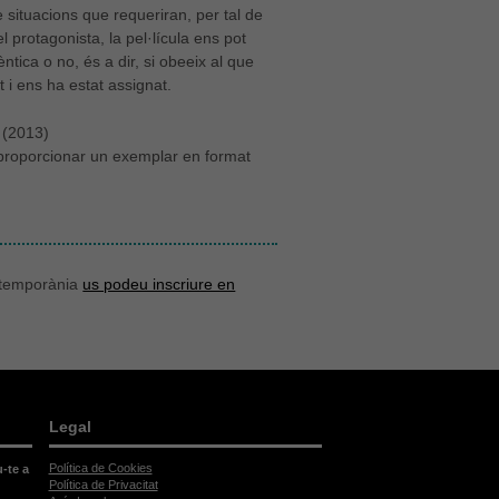
 situacions que requeriran, per tal de
l protagonista, la pel·lícula ens pot
ntica o no, és a dir, si obeeix al que
 i ens ha estat assignat.
r (2013)
m proporcionar un exemplar en format
ontemporània
us podeu inscriure en
Legal
Política de Cookies
u-te a
Política de Privacitat