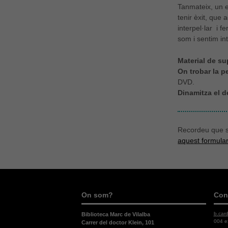
Tanmateix, un e
tenir èxit, que 
interpel·lar i f
som i sentim in
Material de su
On trobar la pe
DVD.
Dinamitza el d
Recordeu que si
aquest formular
On som?
Con
b.car
Biblioteca Marc de Vilalba
004 e
Carrer del doctor Klein, 101