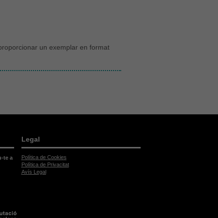
m proporcionar un exemplar en format
Legal
Política de Cookies
u-te a
Política de Privacitat
Avís Legal