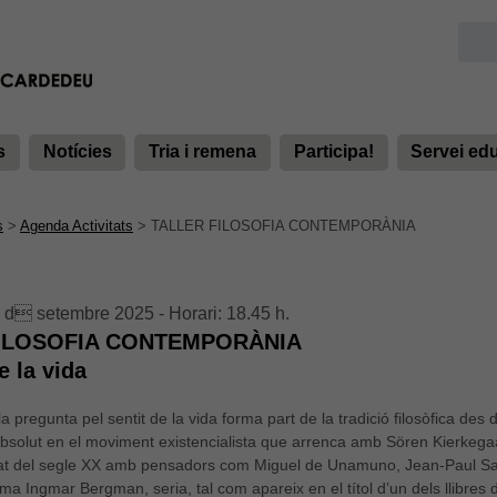
s
Notícies
Tria i remena
Participa!
Servei ed
s
>
Agenda Activitats
>
TALLER FILOSOFIA CONTEMPORÀNIA
 d setembre 2025 - Horari: 18.45 h.
FILOSOFIA CONTEMPORÀNIA
e la vida
la pregunta pel sentit de la vida forma part de la tradició filosòfica des
bsolut en el moviment existencialista que arrenca amb Sören Kierkegaa
tat del segle XX amb pensadors com Miguel de Unamuno, Jean-Paul Sart
ma Ingmar Bergman, seria, tal com apareix en el títol d’un dels llibres d