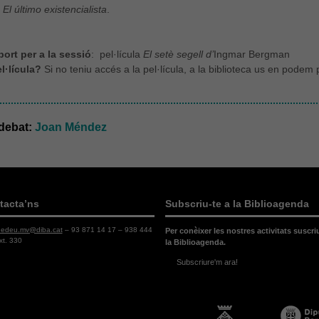
,
El
último existencialista
.
port per a la sessió
: pel·lícula
El setè segell d’
Ingmar Bergman
l·lícula?
Si no teniu accés a la pel·lícula, a la biblioteca us en pode
 debat:
Joan Méndez
tacta’ns
Subscriu-te a la Biblioagenda
dedeu.mv@diba.cat
– 93 871 14 17 – 938 444
Per conèixer les nostres activitats suscri
xt. 330
la Biblioagenda.
Subscriure'm ara!