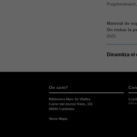
Puigdomènech
Material de su
On trobar la pe
DVD.
Dinamitza el
On som?
Con
b.car
Biblioteca Marc de Vilalba
004 e
Carrer del doctor Klein, 101
08440 Cardedeu
Veure Mapa