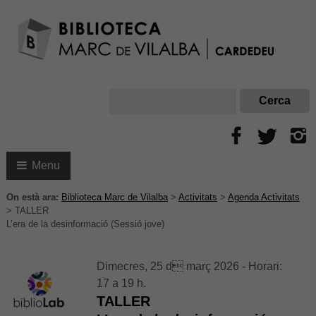
Menu
On està ara:
Biblioteca Marc de Vilalba
>
Activitats
>
Agenda Activitats
>
TALLER
L’era de la desinformació (Sessió jove)
Dimecres, 25 d març 2026 - Horari:
17 a 19 h.
TALLER