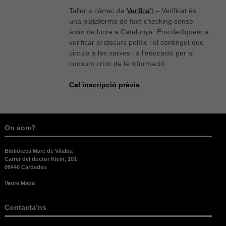
Taller a càrrec de
Verifica’t
– Verificat és
una plataforma de fact-checking sense
ànim de lucre a Catalunya. Ens dediquem a
verificar el discurs polític i el contingut que
circula a les xarxes i a l’educació per al
consum crític de la informació.
Cal inscripció prèvia
Necessàries
Aquestes
cookies no
On som?
són
opcionals,
Biblioteca Marc de Vilalba
són
Carrer del doctor Klein, 101
necessàries
08440 Cardedeu
per al bon
funcionament
Veure Mapa
web.
Contacta’ns
Estadístiques