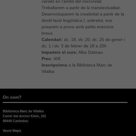
variats en l’àmbit del microrelat.
Treballarem a partir de la transtextualitat.
Desenvoluparem la creativitat a partir de la
destil·lació lingüística I, sobretot, ens
posarem a prova amb petits exercicis
breus.
Calendari:
dc. 18, dv. 20, dc. 25 de gener i
dc. 1 i dv. 3 de febrer de 18 a 20h
Imparteix el curs:
Alba Dalmau
Preu
: 40€
Inscripcions
a la Biblioteca Marc de
Vilalba
On som?
Biblioteca Marc de Vilalba
Carrer del doctor Klein, 101
08440 Cardedeu
Veure Mapa