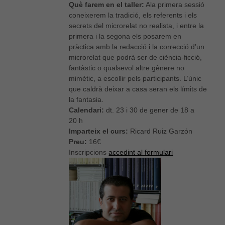
Què farem en el taller:
Ala primera sessió
coneixerem la tradició, els referents i els
secrets del microrelat no realista, i entre la
primera i la segona els posarem en
pràctica amb la redacció i la correcció d’un
microrelat que podrà ser de ciència-ficció,
fantàstic o qualsevol altre gènere no
mimètic, a escollir pels participants. L’únic
que caldrà deixar a casa seran els límits de
la fantasia.
Calendari:
dt. 23 i 30 de gener de 18 a
20 h
Imparteix el curs:
Ricard Ruiz Garzón
Preu:
16€
Inscripcions
accedint al formulari