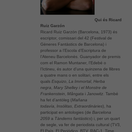
Qui és Ricard
Ruiz Garzón
Ricard Ruiz Garzón
(Barcelona, 1973) és
escriptor, comissari del 42 (Festival de
Gèneres Fantàstics de Barcelona) i
professor a l’Escola d’Escriptura de
l’Ateneu Barcelonès. Guanyador de premis
com el Ramon Muntaner, l’Edebé o
l’Ictineu, és autor d’una quinzena de llibres
a quatre mans o en solitari, entre els
quals
Esquizo
,
La Immortal
,
Herba
negra
,
Mary Shelley i el Monstre de
Frankenstein
,
M
ångata
i
Janowitz
. També
ha fet d’antòleg (
Mañana
todavía
,
Insólitas
,
Extraordinàries
), ha
participat en antologies (de
Barcelona
2059
a
Tàndems fantàstics
) i, per un quart
Necessàries
de segle, va fer de periodista cultural (TV3,
Aquestes
El País, El Periódico, BTV, RAC-1, Time