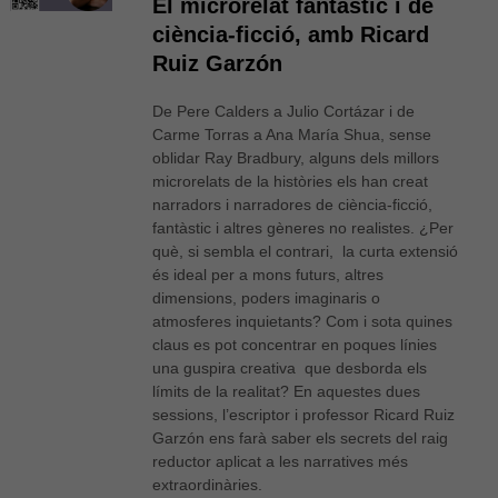
El microrelat fantàstic i de
ciència-ficció, amb Ricard
Ruiz Garzón
De Pere Calders a Julio Cortázar i de
Carme Torras a Ana María Shua, sense
oblidar Ray Bradbury, alguns dels millors
microrelats de la històries els han creat
narradors i narradores de ciència-ficció,
fantàstic i altres gèneres no realistes. ¿Per
què, si sembla el contrari, la curta extensió
és ideal per a mons futurs, altres
dimensions, poders imaginaris o
atmosferes inquietants? Com i sota quines
claus es pot concentrar en poques línies
una guspira creativa que desborda els
límits de la realitat? En aquestes dues
sessions, l’escriptor i professor Ricard Ruiz
Garzón ens farà saber els secrets del raig
reductor aplicat a les narratives més
extraordinàries.