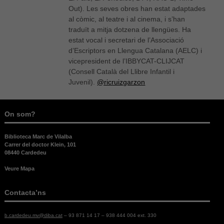
cookies no
Out). Les seves obres han estat adaptades
són
al còmic, al teatre i al cinema, i s’han
opcionals,
traduït a mitja dotzena de llengües. Ha
són
estat vocal i secretari de l’Associació
necessàries
d’Escriptors en Llengua Catalana (AELC) i
per al bon
funcionament
vicepresident de l’IBBYCAT-CLIJCAT
web.
(Consell Català del Llibre Infantil i
Juvenil).
@ricruizgarzon
Estadístiques
Per a millorar
On som?
la nostra web
necessitem
Biblioteca Marc de Vilalba
aquestes
Carrer del doctor Klein, 101
cookies.
08440 Cardedeu
Veure Mapa
Experiència
Per tal que el
Contacta’ns
nostre lloc
web funcioni
b.cardedeu.mv@diba.cat
– 93 871 14 17 – 938 444 004 ext. 330
el millor