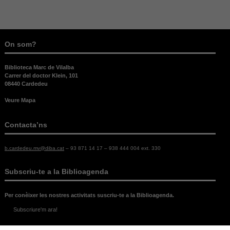
On som?
Biblioteca Marc de Vilalba
Carrer del doctor Klein, 101
08440 Cardedeu
Veure Mapa
Contacta’ns
b.cardedeu.mv@diba.cat
– 93 871 14 17 – 938 444 004 ext. 330
Subscriu-te a la Biblioagenda
Necessàries
Aquestes
Per conèixer les nostres activitats suscriu-te a la Biblioagenda.
cookies no
són
Subscriure'm ara!
opcionals,
són
Legal