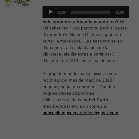
Reproductor
00:00
00:00
d'àudio
Vols aprendre a tocar la mandolina?
No
cal saber llegir una partitura, però sí ganes
d’aprendre’n. Només t’hi has d’apuntar i
portar la mandolina. ​ Les sessions seran
d’una hora, a la sala d’actes de la
biblioteca, els dimecres a partir del 3
d’octubre de 2018 fins a final de curs
El grup de mandolina va iniciar el seu
recorregut el mes de març de 2018 i
enguany seguiran aprenent. Queden
poques places disponibles.
Taller a càrrec de la
Isabel Curto
Inscripcions
: envia un correu a:
bancdeltempsdecardedeu@gmail.com