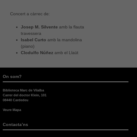
Concert a càrrec de:
Josep M. Silvente
amb la flauta
travessera
Isabel Curto
amb la mandolina
(piano)
Clodulfo Núñez
amb el Llaüt
On som?
Biblioteca Marc de Vilalba
Carrer del doctor Klein, 101
08440 Cardedeu
Veure Mapa
Contacta’ns