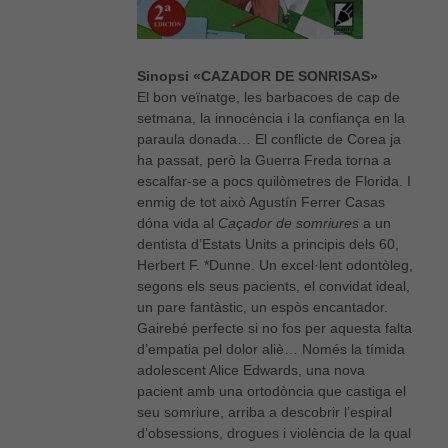
Sinopsi «CAZADOR DE SONRISAS»
El bon veïnatge, les barbacoes de cap de
setmana, la innocència i la confiança en la
paraula donada… El conflicte de Corea ja
ha passat, però la Guerra Freda torna a
escalfar-se a pocs quilòmetres de Florida. I
enmig de tot això Agustín Ferrer Casas
dóna vida al
Caçador de somriures
a un
dentista d’Estats Units a principis dels 60,
Herbert F. *Dunne. Un excel·lent odontòleg,
segons els seus pacients, el convidat ideal,
un pare fantàstic, un espòs encantador.
Gairebé perfecte si no fos per aquesta falta
d’empatia pel dolor aliè… Només la tímida
adolescent Alice Edwards, una nova
pacient amb una ortodòncia que castiga el
seu somriure, arriba a descobrir l’espiral
d’obsessions, drogues i violència de la qual