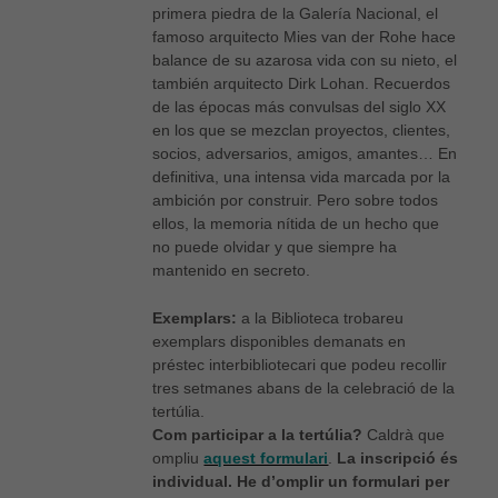
primera piedra de la Galería Nacional, el
famoso arquitecto Mies van der Rohe hace
balance de su azarosa vida con su nieto, el
también arquitecto Dirk Lohan. Recuerdos
de las épocas más convulsas del siglo XX
en los que se mezclan proyectos, clientes,
Necessàries
socios, adversarios, amigos, amantes… En
Aquestes
definitiva, una intensa vida marcada por la
cookies no
ambición por construir. Pero sobre todos
són
ellos, la memoria nítida de un hecho que
opcionals,
són
no puede olvidar y que siempre ha
necessàries
mantenido en secreto.
per al bon
funcionament
Exemplars:
a la Biblioteca trobareu
web.
exemplars disponibles demanats en
préstec interbibliotecari que podeu recollir
tres setmanes abans de la celebració de la
Estadístiques
tertúlia.
Per a millorar
Com participar a la tertúlia?
Caldrà que
la nostra web
ompliu
aquest formulari
.
La inscripció és
necessitem
aquestes
individual. He d’omplir un formulari per