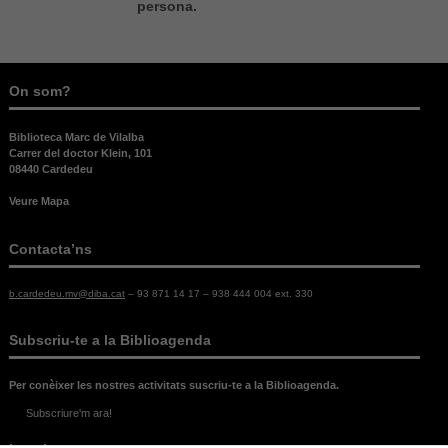
cookies.
persona.
Experiència
Per tal que el
On som?
nostre lloc
web funcioni
Biblioteca Marc de Vilalba
el millor
Carrer del doctor Klein, 101
possible
08440 Cardedeu
durant la
vostra visita.
Veure Mapa
Si rebutges
aquestes
Contacta’ns
cookies,
alguna
funcionalitat
b.cardedeu.mv@diba.cat
– 93 871 14 17 – 938 444 004 ext. 330
desapareixerà
del lloc web.
Subscriu-te a la Biblioagenda
Per conèixer les nostres activitats suscriu-te a la Biblioagenda.
Subscriure'm ara!