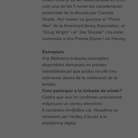
com una de les 5 novel·les canadenques
essencials de la dècada per Canada
Reads. Així mateix va guanyar el “Premi
Alex” de la AmericanLibrary Association, el
“Doug Wright” i el “Joe Shuster” i ha estat
nominada a dos Premis Eisner i un Harvey.
Exemplars
A la Biblioteca trobareu exemplars
disponibles demanats en préstec
interbibliotecari que podeu recollir tres
setmanes abans de la celebració de la
tertúlia
Com participar a la trobada de còmic?
Caldrà que ens ho confirmeu prèviament
mitjançant un correu electrònic:
b.cardedeu.mv@diba.cat. Nosaltres us
enviarem per l’enllaç d’accés a la
plataforma digital.