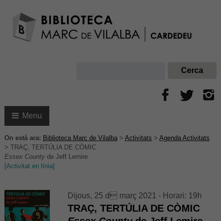
Menu
On està ara:
Biblioteca Marc de Vilalba
>
Activitats
>
Agenda Activitats
>
TRAÇ, TERTÚLIA DE CÒMIC
Essex County
de Jeff Lemire
[Activitat en línia]
Dijous, 25 d març 2021 - Horari: 19h
TRAÇ, TERTÚLIA DE CÒMIC
Essex County
de Jeff Lemire