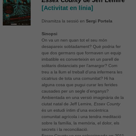
[Activitat en línia]
Dinamitza la sessió en
Sergi Portela
Sinopsi
On va un nen quan tot el seu món
desapareix sobtadament? Què podria fer
que dos germans que formaven un equip
imbatible es converteixin en un parell de
solitaris distanciats per l’amargor? Com
treu a la llum el treball d’una infermera les
cicatrius de tota una comunitat? Hi ha
alguna cosa que pugui curar les ferides
causades per un segle d’enganys?
Ambientada en una versió imaginària de la
ciutat natal de Jeff Lemire
, Essex County
és un estudi íntim d’una excèntrica
comunitat agrícola i una tendra meditació
sobre la família, la memòria, el dolor, els
secrets i la reconciliació.
Essex County va ser seleccionada en 2011