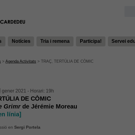
s
Notícies
Tria i remena
Participa!
Servei ed
s
>
Agenda Activitats
>
TRAÇ, TERTÚLIA DE CÒMIC
 gener 2021 - Horari: 19h
RTÚLIA DE CÒMIC
e Grimr
de Jérémie Moreau
en línia]
essió en
Sergi Portela