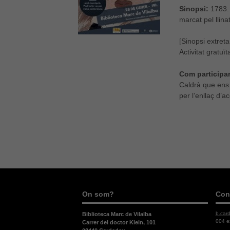
Sinopsi:
1783. 
marcat pel llina
[Sinopsi extreta
Activitat gratuï
Com participar
Caldrà que ens
per l’enllaç d’a
On som?
Con
b.car
Biblioteca Marc de Vilalba
004 e
Carrer del doctor Klein, 101