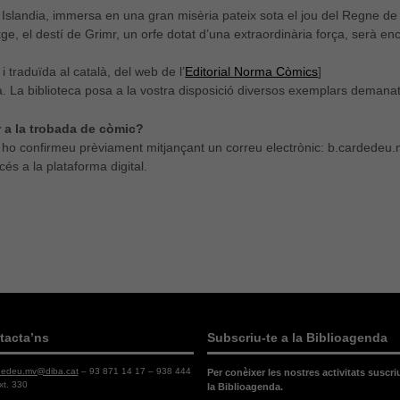
Islandia, immersa en una gran misèria pateix sota el jou del Regne de
tge, el destí de Grimr, un orfe dotat d’una extraordinària força, serà e
 i traduïda al català, del web de l’
Editorial Norma Còmics
]
ta. La biblioteca posa a la vostra disposició diversos exemplars demanat
 a la trobada de còmic?
 ho confirmeu prèviament mitjançant un correu electrònic: b.cardedeu
ccés a la plataforma digital.
tacta’ns
Subscriu-te a la Biblioagenda
dedeu.mv@diba.cat
– 93 871 14 17 – 938 444
Per conèixer les nostres activitats suscri
xt. 330
la Biblioagenda.