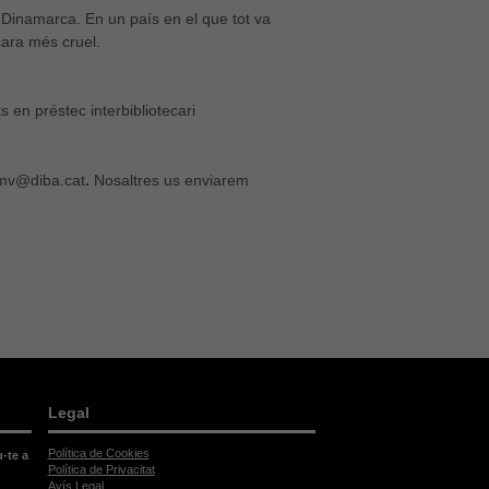
 Dinamarca. En un país en el que tot va
ncara més cruel.
s en préstec interbibliotecari
.mv@diba.cat
.
Nosaltres us enviarem
Legal
Política de Cookies
u-te a
Política de Privacitat
Avís Legal