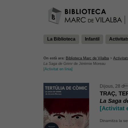
La Biblioteca
Infantil
Activitat
On està ara:
Biblioteca Marc de Vilalba
>
Activitat
La Saga de Grimr
de Jérémie Moreau
[Activitat en línia]
Dijous, 28 d
TRAÇ, TE
La Saga d
[Activitat 
Dinamitza la s