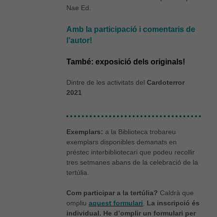
Nae Ed.
Amb la participació i comentaris de
l’autor!
També: exposició dels originals!
Dintre de les activitats del
Cardoterror
2021
Exemplars:
a la Biblioteca trobareu
exemplars disponibles demanats en
préstec interbibliotecari que podeu recollir
tres setmanes abans de la celebració de la
tertúlia.
Com participar a la tertúlia?
Caldrà que
ompliu
aquest formulari
.
La inscripció és
individual. He d’omplir un formulari per