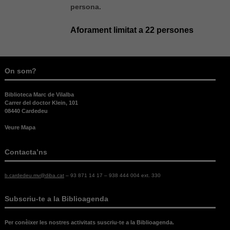
persona.
Aforament limitat a 22 persones
On som?
Necessàries
Aquestes
Biblioteca Marc de Vilalba
cookies no
Carrer del doctor Klein, 101
són
08440 Cardedeu
opcionals,
són
Veure Mapa
necessàries
per al bon
Contacta’ns
funcionament
web.
b.cardedeu.mv@diba.cat
– 93 871 14 17 – 938 444 004 ext. 330
Estadístiques
Subscriu-te a la Biblioagenda
Per a millorar
la nostra web
Per conèixer les nostres activitats suscriu-te a la Biblioagenda.
necessitem