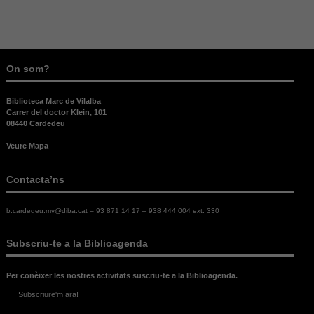
On som?
Necessàries
Biblioteca Marc de Vilalba
Aquestes
Carrer del doctor Klein, 101
cookies no
08440 Cardedeu
són
opcionals,
Veure Mapa
són
necessàries
Contacta’ns
per al bon
funcionament
web.
b.cardedeu.mv@diba.cat
– 93 871 14 17 – 938 444 004 ext. 330
Subscriu-te a la Biblioagenda
Estadístiques
Per a millorar
Per conèixer les nostres activitats suscriu-te a la Biblioagenda.
la nostra web
necessitem
Subscriure'm ara!
aquestes