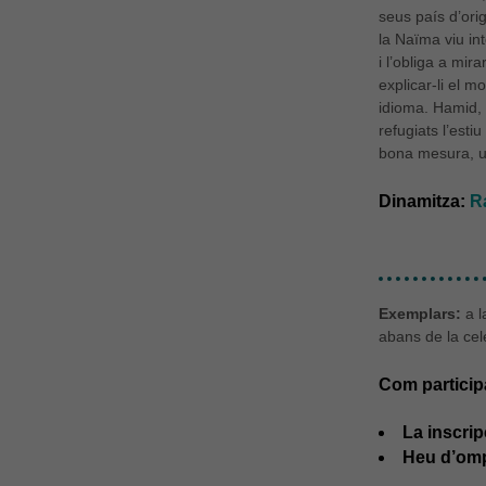
seus país d’ori
la Naïma viu in
i l’obliga a mir
explicar-li el m
idioma. Hamid, 
refugiats l’esti
bona mesura, u
Dinamitza:
R
Exemplars:
a l
abans de la cele
Com participa
La inscri
Heu d’omp