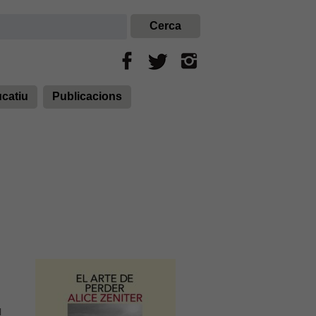
ucatiu
Publicacions
l