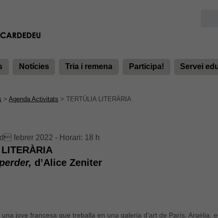
s
Notícies
Tria i remena
Participa!
Servei ed
s
>
Agenda Activitats
>
TERTÚLIA LITERÀRIA
d febrer 2022 - Horari: 18 h
 LITERÀRIA
 perder,
d’Alice Zeniter
 una jove francesa que treballa en una galeria d’art de París, Argèlia, e