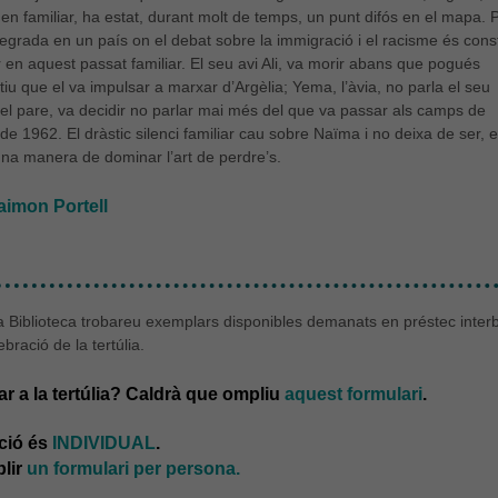
gen familiar, ha estat, durant molt de temps, un punt difós en el mapa. 
tegrada en un país on el debat sobre la immigració i el racisme és cons
ar en aquest passat familiar. El seu avi Ali, va morir abans que pogués
otiu que el va impulsar a marxar d’Argèlia; Yema, l’àvia, no parla el seu
el pare, va decidir no parlar mai més del que va passar als camps de
u de 1962. El dràstic silenci familiar cau sobre Naïma i no deixa de ser, 
na manera de dominar l’art de perdre’s.
aimon Portell
a Biblioteca trobareu exemplars disponibles demanats en préstec interb
bració de la tertúlia.
r a la tertúlia? Caldrà que ompliu
aquest formulari
.
pció és
INDIVIDUAL
.
lir
un formulari per persona.