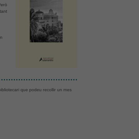
Però
tant
en
ibliotecari que podeu recollir un mes