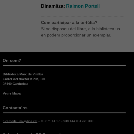
Dinamitza:
Raimon Portell
Com participar a la tertúlia?
Si no disposeu del llibre, a la biblioteca us
en podem proporcionar un exemplar.
Necessàries
On som?
Aquestes
cookies no
són
Biblioteca Marc de Vilalba
opcionals,
Carrer del doctor Klein, 101
són
08440 Cardedeu
necessàries
per al bon
Veure Mapa
funcionament
web.
Contacta’ns
b.cardedeu.mv@diba.cat
– 93 871 14 17 – 938 444 004 ext. 330
Estadístiques
Per a millorar