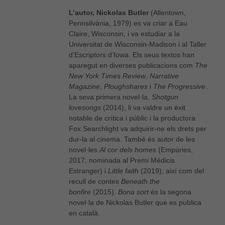
L’autor, Nickolas Butler
(Allentown,
Pennsilvània, 1979) es va criar a Eau
Claire, Wisconsin, i va estudiar a la
Universitat de Wisconsin-Madison i al Taller
d’Escriptors d’Iowa. Els seus textos han
aparegut en diverses publicacions com
The
New York Times Review
,
Narrative
Magazine
,
Ploughshares
i
The Progressive
.
La seva primera novel·la,
Shotgun
lovesongs
(2014), li va valdre un èxit
notable de crítica i públic i la productora
Fox Searchlight va adquirir-ne els drets per
dur-la al cinema. També és autor de les
novel·les
Al cor dels homes
(Empúries,
2017; nominada al Premi Médicis
Estranger) i
Little faith
(2019), així com del
recull de contes
Beneath the
bonfire
(2015).
Bona sort
és la segona
novel·la de Nickolas Butler que es publica
en català.