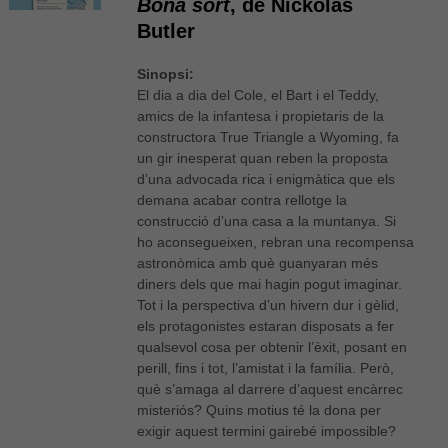
Bona sort
, de Nickolas
Butler
Sinopsi:
El dia a dia del Cole, el Bart i el Teddy,
amics de la infantesa i propietaris de la
constructora True Triangle a Wyoming, fa
un gir inesperat quan reben la proposta
d’una advocada rica i enigmàtica que els
demana acabar contra rellotge la
construcció d’una casa a la muntanya. Si
ho aconsegueixen, rebran una recompensa
astronòmica amb què guanyaran més
diners dels que mai hagin pogut imaginar.
Tot i la perspectiva d’un hivern dur i gèlid,
els protagonistes estaran disposats a fer
qualsevol cosa per obtenir l’èxit, posant en
perill, fins i tot, l’amistat i la família. Però,
què s’amaga al darrere d’aquest encàrrec
misteriós? Quins motius té la dona per
exigir aquest termini gairebé impossible?