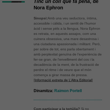
Tinc un coll que fa pena
, de
Nora Ephron
Sinopsi:
Amb una veu seductora, íntima,
accessible i càlida, i un sentit de l’humor
àcid i sense pèls a la llengua, Nora Ephron
es retrata, en aquests assajos, com una
cuinera obsessiva, una mare desastrosa i
una ciutadana apassionada i militant. Però,
per sobre de tot, ens parla obertament i
amb perplexitat genuïna de l’experiència de
fer-se gran, de l’envelliment del cos i la
decadència de la ment, de la frustració de
perdre el ritme i de veure que el món
comença a girar massa de pressa.
[
Informació extreta de L’Altra Editorial
]
Dinamitza:
Raimon Portell
Com participar a la tertúlia?
Si no