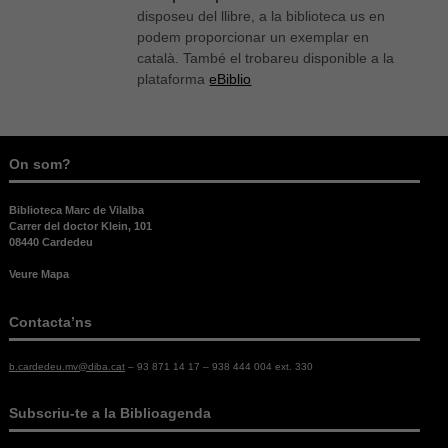
disposeu del llibre, a la biblioteca us en
podem proporcionar un exemplar en
català. També el trobareu disponible a la
plataforma
eBiblio
On som?
Biblioteca Marc de Vilalba
Carrer del doctor Klein, 101
08440 Cardedeu
Veure Mapa
Contacta’ns
b.cardedeu.mv@diba.cat
– 93 871 14 17 – 938 444 004 ext. 330
Necessàries
Aquestes
Subscriu-te a la Biblioagenda
cookies no
són