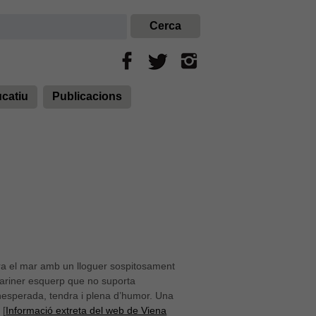
ucatiu
Publicacions
ora el mar amb un lloguer sospitosament
mariner esquerp que no suporta
ó inesperada, tendra i plena d’humor. Una
 [
Informació extreta del web de Viena