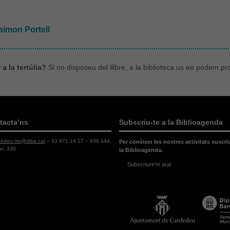
aimon Portell
a la tertúlia?
Si no disposeu del llibre, a la biblioteca us en podem p
tacta’ns
Subscriu-te a la Biblioagenda
dedeu.mv@diba.cat
– 93 871 14 17 – 938 444
Per conèixer les nostres activitats suscri
xt. 330
la Biblioagenda.
Subscriure'm ara!