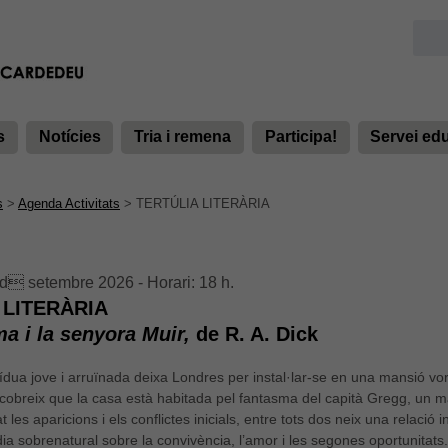
s
Notícies
Tria i remena
Participa!
Servei ed
s
>
Agenda Activitats
>
TERTÚLIA LITERÀRIA
d setembre 2026 - Horari: 18 h.
 LITERÀRIA
a i la senyora Muir,
de R. A. Dick
ídua jove i arruïnada deixa Londres per instal·lar-se en una mansió v
scobreix que la casa està habitada pel fantasma del capità Gregg, un 
t les aparicions i els conflictes inicials, entre tots dos neix una relaci
ia sobrenatural sobre la convivència, l’amor i les segones oportunitats.