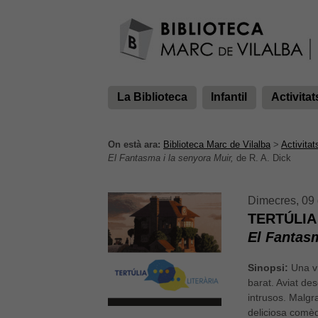
La Biblioteca
Infantil
Activitat
On està ara:
Biblioteca Marc de Vilalba
>
Activitat
El Fantasma i la senyora Muir,
de R. A. Dick
Dimecres, 09 
TERTÚLIA
El Fantasm
Sinopsi:
Una v
barat. Aviat de
intrusos. Malgra
deliciosa comèd