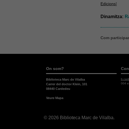
Edicions
]
Dinamitza:
R
Com participar 
On som?
Con
b.car
Biblioteca Marc de Vilalba
004 e
Carrer del doctor Klein, 101
08440 Cardedeu
Veure Mapa
© 2026 Biblioteca Marc de Vilalba.